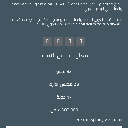
تندرج مهامه في عمل خطط تهدف أساساً الى تنمية وتطوير صناعة الحديد
والصلب في الوطن العربي .
يضم الاتحاد العربي للحديد والصلب مجموعة واسعة من الشركات متعددة
الأنشطة متعلقة بصناعة الحديد والصلب من الدول العربية.
L
Y
T
F
i
o
w
a
n
u
i
c
معلومات عن الاتحاد
k
t
t
e
e
u
t
b
d
b
e
o
i
e
r
o
92 عضو
n
k
28 مجلس ادارة
17 دولة
300.000 عامل
الاشتراك فى النشرة البريدية
Name