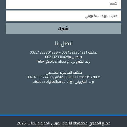
Email
اشترك
اتصل بنا
هاتف 0021323304221 – 00221323304239
فاكس 0021323304254
بريد الكتروني : relex@solbarab.org
مكتب القاهرة الاقليمي
هاتف 0020233356219 فاكس 0020233374790
بريد الكتروني : aisucairo@solbarab.org
جميع الحقوق محفوظة الاتحاد العربي للحديد والصلب
| 2026