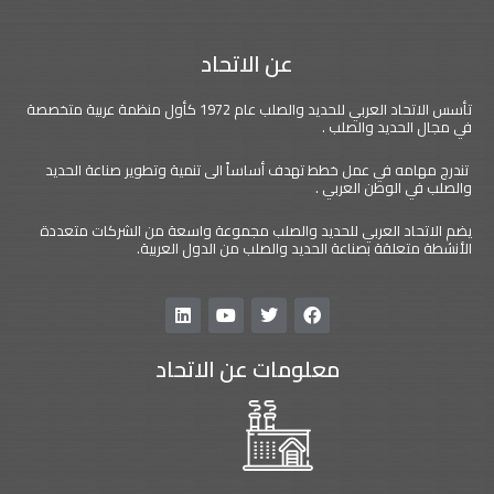
عن الاتحاد
تأسس الاتحاد العربي للحديد والصلب عام 1972 كأول منظمة عربية متخصصة
في مجال الحديد والصلب .
تندرج مهامه في عمل خطط تهدف أساساً الى تنمية وتطوير صناعة الحديد
والصلب في الوطن العربي .
يضم الاتحاد العربي للحديد والصلب مجموعة واسعة من الشركات متعددة
الأنشطة متعلقة بصناعة الحديد والصلب من الدول العربية.
L
Y
T
F
i
o
w
a
n
u
i
c
معلومات عن الاتحاد
k
t
t
e
e
u
t
b
d
b
e
o
i
e
r
o
n
k