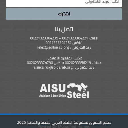
اشترك
اتصل بنا
هاتف 0021323304221 – 00221323304239
فاكس 0021323304254
بريد الكتروني : relex@solbarab.org
مكتب القاهرة الاقليمي
هاتف 0020233356219 فاكس 0020233374790
بريد الكتروني : aisucairo@solbarab.org
جميع الحقوق محفوظة الاتحاد العربي للحديد والصلب
| 2026
Powred By Mohamed Hamed