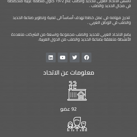
تأسس الاتحاد العربي للحديد والصلب عام 1972 كأول منظمة عربية متخصصة
في مجال الحديد والصلب .
تندرج مهامه في عمل خطط تهدف أساساً الى تنمية وتطوير صناعة الحديد
والصلب في الوطن العربي .
يضم الاتحاد العربي للحديد والصلب مجموعة واسعة من الشركات متعددة
الأنشطة متعلقة بصناعة الحديد والصلب من الدول العربية.
L
Y
T
F
i
o
w
a
n
u
i
c
معلومات عن الاتحاد
k
t
t
e
e
u
t
b
d
b
e
o
i
e
r
o
n
k
92 عضو