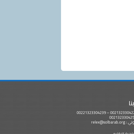
نا
relex@solbara
اهرة الاقليمي