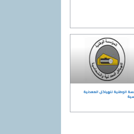
ة الوطنية للهياكل المعدنية
سية