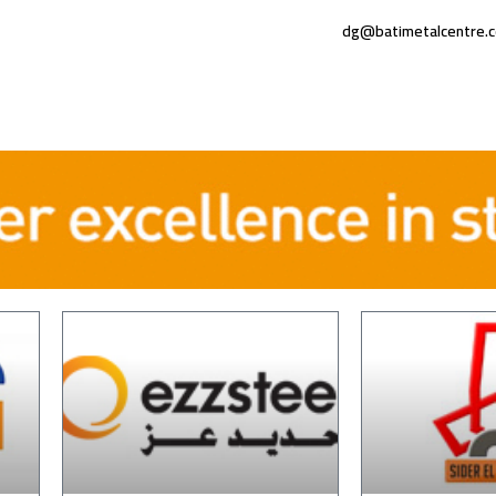
dg@batimetalcentre.