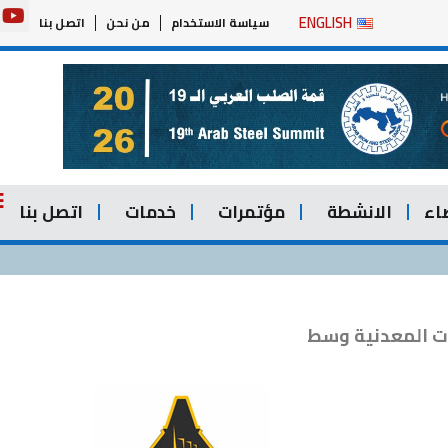
Y
ENGLISH
سياسة الاستخدام
من نحن
اتصل بنا
o
u
t
u
b
e
اء
الانشطة
مؤتمرات
خدمات
اتصل بنا
ت المعدنية وسط