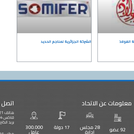
 الفولاذ
الشركة الجزائرية لمناجم الحديد
معلومات عن الاتحاد
اتصل ب
هاتف 0021323304221 – 00221323304239
فاكس 0021323304254
بريد الكتروني : b.org
28 مجلس
17 دولة
300.000
92 عضو
ادارة
عامل
مكتب الق