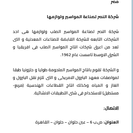
 النصر لصناعة المواسير ولوازمها
 النصر لصناعة المواسير الصلب ولوازمها هى احد
كات التابعه للشركة القابضة للصناعات المعدنية و التى
من اعرق شركات انتاج المواسير الصلب فى افريقيا و
 الاوسط تاسست عام 1962.
شركة تقوم بانتاج المواسير الملحومة طوليا و حلزونيا طبقا
صفات معهد البترول الامريكى و التى تلزم نقل البترول و
ز و المياه وكذلك انتاج القطاعات الهندسية (مربع-
يل) للاستخدام فى شتى التطبيقات الانشائية.
صال:
وان:
ص.ب 6 – عين حلوان – حلوان – القاهرة