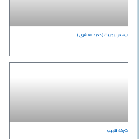
ايجيبت ( حديد العشرى )
نابيب