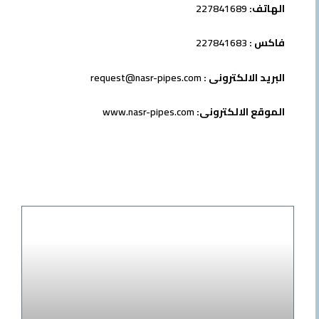
تف:
227841689
س :
227841683
يد الالكترونى :
request@nasr-pipes.com
قع الالكترونى:
www.nasr-pipes.com