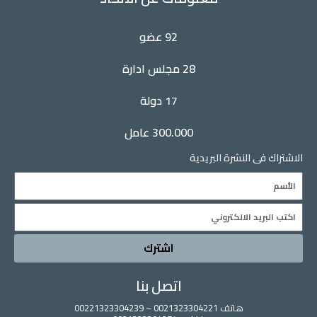
e
u
t
b
d
b
e
o
i
e
r
o
92 عضو
n
k
28 مجلس ادارة
17 دولة
300.000 عامل
فى النشرة البريدية
اشترك
اتصل بنا
هاتف 0021323304221 – 00221323304239