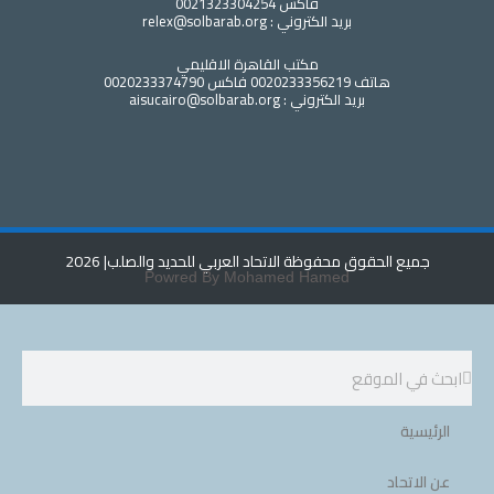
فاكس 0021323304254
بريد الكتروني : relex@solbarab.org
مكتب القاهرة الاقليمي
هاتف 0020233356219 فاكس 0020233374790
بريد الكتروني : aisucairo@solbarab.org
ع الحقوق محفوظة الاتحاد العربي للحديد والصلب
| 2026
Powred By Mohamed Hamed
ية
تحاد