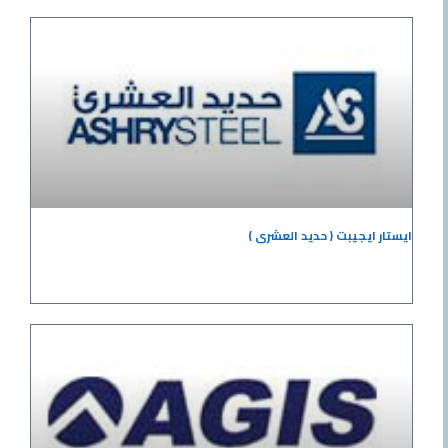
ايستار ايجيبت ( حديد العشرى )