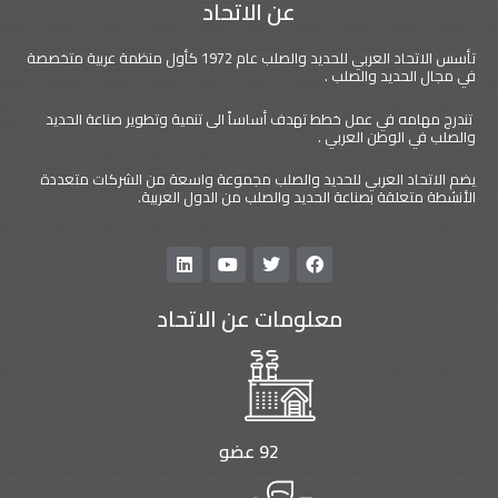
عن الاتحاد
تأسس الاتحاد العربي للحديد والصلب عام 1972 كأول منظمة عربية متخصصة
في مجال الحديد والصلب .
تندرج مهامه في عمل خطط تهدف أساساً الى تنمية وتطوير صناعة الحديد
والصلب في الوطن العربي .
يضم الاتحاد العربي للحديد والصلب مجموعة واسعة من الشركات متعددة
الأنشطة متعلقة بصناعة الحديد والصلب من الدول العربية.
L
Y
T
F
i
o
w
a
n
u
i
c
معلومات عن الاتحاد
k
t
t
e
e
u
t
b
d
b
e
o
i
e
r
o
n
k
92 عضو