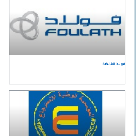
فولاذ القابضة