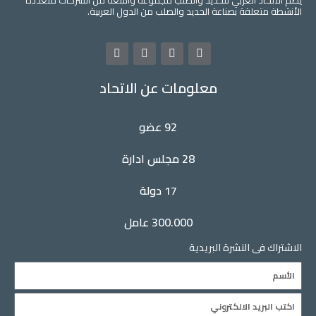
علقة بصناعة الحديد والصلب من الدول العربية.
L
Y
T
F
i
o
w
a
n
u
i
c
معلومات عن الاتحاد
k
t
t
e
e
u
t
b
d
b
e
o
i
e
r
o
92 عضو
n
k
28 مجلس ادارة
17 دولة
300.000 عامل
فى النشرة البريدية