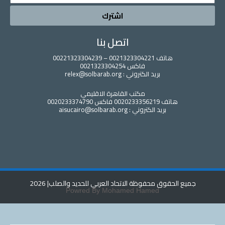
اشترك
اتصل بنا
هاتف 0021323304221 – 00221323304239
فاكس 0021323304254
بريد الكتروني : relex@solbarab.org
مكتب القاهرة الاقليمي
هاتف 0020233356219 فاكس 0020233374790
بريد الكتروني : aisucairo@solbarab.org
ع الحقوق محفوظة الاتحاد العربي للحديد والصلب
| 2026
Powred By Mohamed Hamed