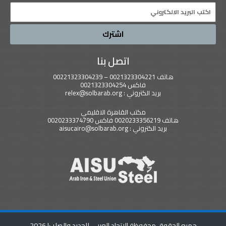
Email
اشترك
اتصل بنا
هاتف 0021323304221 – 00221323304239
فاكس 0021323304254
بريد الكتروني : relex@solbarab.org
مكتب القاهرة الاقليمي
هاتف 0020233356219 فاكس 0020233374790
بريد الكتروني : aisucairo@solbarab.org
جميع الحقوق محفوظة الاتحاد العربي للحديد والصلب
| 2026