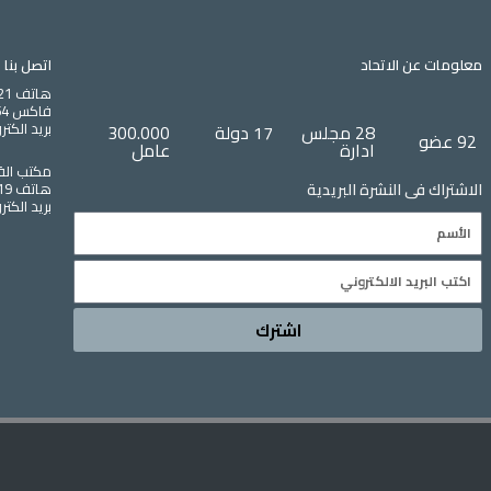
معلومات عن الاتحاد
اتصل بنا
هاتف 0021323304221 – 00221323304239
فاكس 0021323304254
بريد الكتروني : b.org
28 مجلس
17 دولة
300.000
92 عضو
ادارة
عامل
مكتب الق
هاتف 0020233356219 فاكس 0020233374790
الاشتراك فى النشرة البريدية
بريد الكتروني : arab.org
Name
Email
اشترك