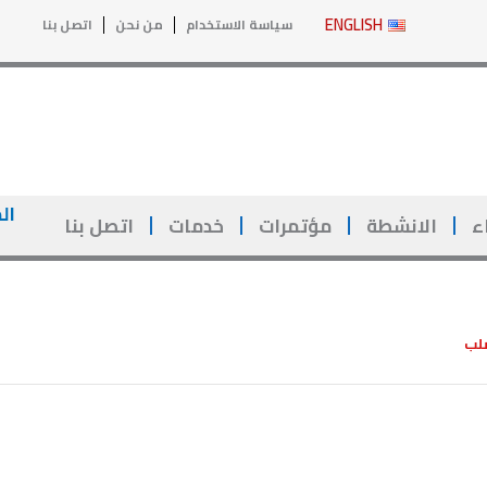
Y
ENGLISH
سياسة الاستخدام
من نحن
اتصل بنا
o
u
t
ال
ء
الانشطة
مؤتمرات
خدمات
اتصل بنا
u
b
e
صلب