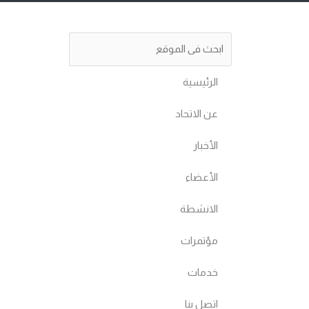
e
u
t
b
Search
Search
d
b
e
o
الرئيسية
i
e
r
o
عن الاتحاد
n
k
الأخبار
الأعضاء
الانشطة
مؤتمرات
خدمات
اتصل بنا