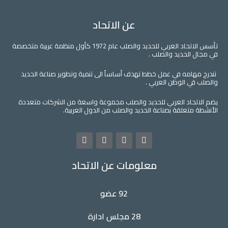
عن الاتحاد
تأسس الاتحاد العربي للحديد والصلب عام 1972 كأول منظمة عربية متخصصة
في مجال الحديد والصلب .
تندرج مهامه في عمل خطط تهدف أساساً الى تنمية وتطوير صناعة الحديد
والصلب في الوطن العربي .
يضم الاتحاد العربي للحديد والصلب مجموعة واسعة من الشركات متعددة
الأنشطة متعلقة بصناعة الحديد والصلب من الدول العربية.
L
Y
T
F
i
o
w
a
n
u
i
c
معلومات عن الاتحاد
k
t
t
e
e
u
t
b
d
b
e
o
i
e
r
o
92 عضو
n
k
28 مجلس ادارة