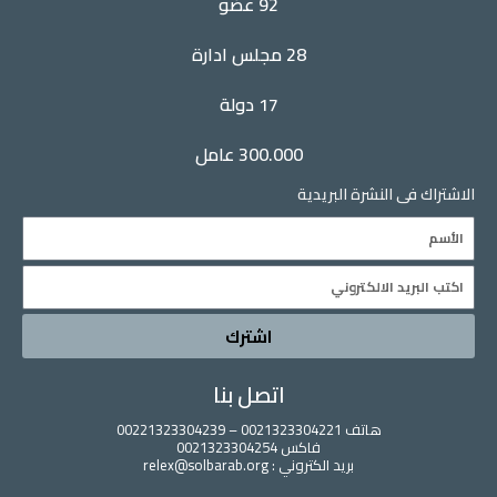
92 عضو
n
k
28 مجلس ادارة
17 دولة
300.000 عامل
الاشتراك فى النشرة البريدية
Name
Email
اشترك
اتصل بنا
هاتف 0021323304221 – 00221323304239
فاكس 0021323304254
بريد الكتروني : relex@solbarab.org