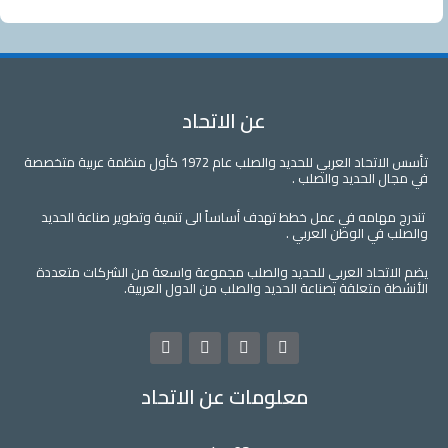
عن الاتحاد
تأسس الاتحاد العربي للحديد والصلب عام 1972 كأول منظمة عربية متخصصة
في مجال الحديد والصلب .
تندرج مهامه في عمل خطط تهدف أساساً الى تنمية وتطوير صناعة الحديد
والصلب في الوطن العربي .
يضم الاتحاد العربي للحديد والصلب مجموعة واسعة من الشركات متعددة
الأنشطة متعلقة بصناعة الحديد والصلب من الدول العربية.
L
Y
T
F
i
o
w
a
n
u
i
c
معلومات عن الاتحاد
k
t
t
e
e
u
t
b
d
b
e
o
i
e
r
o