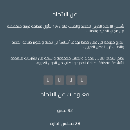
عن الاتحاد
تأسس الاتحاد العربي للحديد والصلب عام 1972 كأول منظمة عربية متخصصة
في مجال الحديد والصلب .
تندرج مهامه في عمل خطط تهدف أساساً الى تنمية وتطوير صناعة الحديد
والصلب في الوطن العربي .
يضم الاتحاد العربي للحديد والصلب مجموعة واسعة من الشركات متعددة
الأنشطة متعلقة بصناعة الحديد والصلب من الدول العربية.
L
Y
T
F
i
o
w
a
n
u
i
c
معلومات عن الاتحاد
k
t
t
e
e
u
t
b
d
b
e
o
i
e
r
o
92 عضو
n
k
28 مجلس ادارة