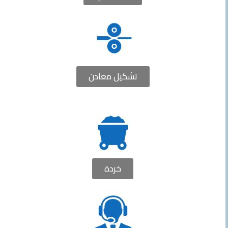
تشكيل معادن
خردة