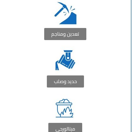
تعدين ومناجم
حديد وصلب
ميتالورجي