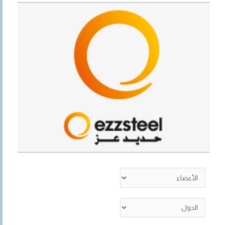
r
c
h