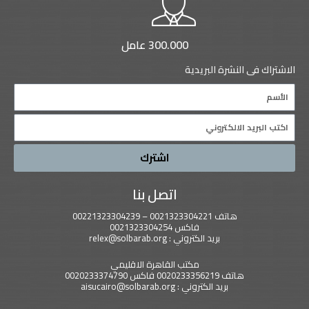
300.000 عامل
الاشتراك فى النشرة البريدية
Name
Email
اشترك
اتصل بنا
هاتف 0021323304221 – 00221323304239
فاكس 0021323304254
بريد الكتروني : relex@solbarab.org
مكتب القاهرة الاقليمي
هاتف 0020233356219 فاكس 0020233374790
بريد الكتروني : aisucairo@solbarab.org