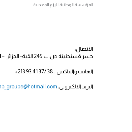
المؤسسة الوطنية للرزم المعدنية
الاتصال:
جسر قسنطينة ص.ب.245 القبة- الجزائر – الجمهورية الجزائرية
الهاتف والفاكس : 38 /37 41 93 213+
البريد الالكترونى:
b_groupe@hotmail.com