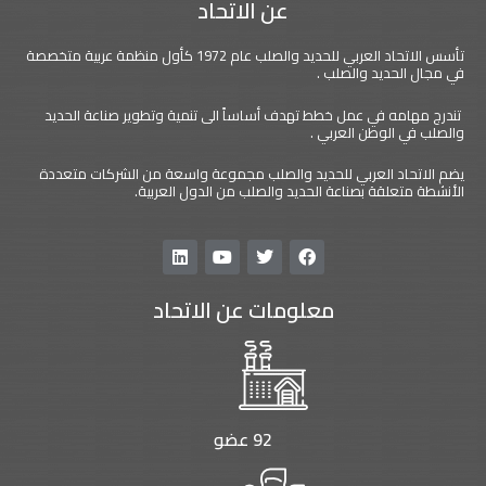
عن الاتحاد
تأسس الاتحاد العربي للحديد والصلب عام 1972 كأول منظمة عربية متخصصة
في مجال الحديد والصلب .
تندرج مهامه في عمل خطط تهدف أساساً الى تنمية وتطوير صناعة الحديد
والصلب في الوطن العربي .
يضم الاتحاد العربي للحديد والصلب مجموعة واسعة من الشركات متعددة
الأنشطة متعلقة بصناعة الحديد والصلب من الدول العربية.
L
Y
T
F
i
o
w
a
n
u
i
c
معلومات عن الاتحاد
k
t
t
e
e
u
t
b
d
b
e
o
i
e
r
o
n
k
92 عضو