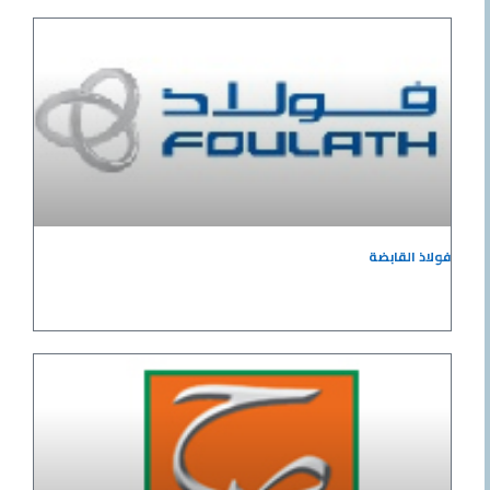
فولاذ القابضة