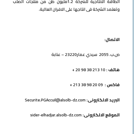
الطاقة الانتاجية للشركة 1.2مليون طن من منتجات الصلب
وتعتمد الشركة فى انتاجها على الافران العالية.
الاتصال:
ص.ب. 2055 سيدي عمار23220 – عنابة
هاتف :
10 213 38 98 20 +
فاكس :
09 20 98 38 213 +
البريد الالكترونى:
Securite.PGAccuil@alsolb-dz.com
الموقع الالكترونى:
sider-elhadjar.alsolb-dz.com