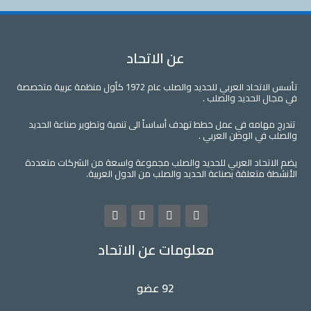
عن الاتحاد
تأسس الاتحاد العربي للحديد والصلب عام 1972 كأول منظمة عربية متخصصة
في مجال الحديد والصلب .
تندرج مهامه في عمل خطط تهدف أساساً الى تنمية وتطوير صناعة الحديد
والصلب في الوطن العربي .
يضم الاتحاد العربي للحديد والصلب مجموعة واسعة من الشركات متعددة
الأنشطة متعلقة بصناعة الحديد والصلب من الدول العربية.
L
Y
T
F
i
o
w
a
n
u
i
c
معلومات عن الاتحاد
k
t
t
e
e
u
t
b
d
b
e
o
i
e
r
o
92 عضو
n
k