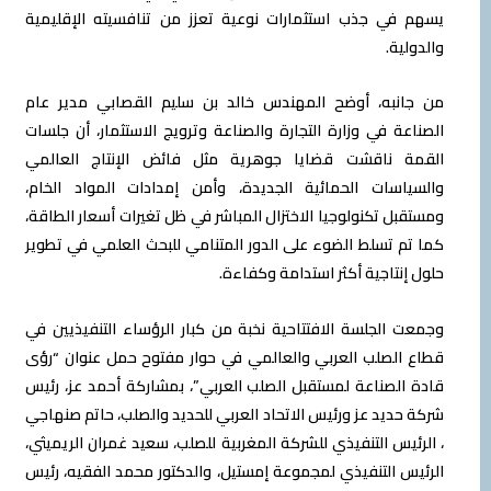
يسهم في جذب استثمارات نوعية تعزز من تنافسيته الإقليمية
والدولية.
من جانبه، أوضح المهندس خالد بن سليم القصابي مدير عام
الصناعة في وزارة التجارة والصناعة وترويج الاستثمار، أن جلسات
القمة ناقشت قضايا جوهرية مثل فائض الإنتاج العالمي
والسياسات الحمائية الجديدة، وأمن إمدادات المواد الخام،
ومستقبل تكنولوجيا الاختزال المباشر في ظل تغيرات أسعار الطاقة،
كما تم تسلط الضوء على الدور المتنامي للبحث العلمي في تطوير
حلول إنتاجية أكثر استدامة وكفاءة.
وجمعت الجلسة الافتتاحية نخبة من كبار الرؤساء التنفيذيين في
قطاع الصلب العربي والعالمي في حوار مفتوح حمل عنوان “رؤى
قادة الصناعة لمستقبل الصلب العربي”، بمشاركة أحمد عز، رئيس
شركة حديد عز ورئيس الاتحاد العربي للحديد والصلب، حاتم صنهاجي
، الرئيس التنفيذي للشركة المغربية للصلب، سعيد غمران الريميثي،
الرئيس التنفيذي لمجموعة إمستيل، والدكتور محمد الفقيه، رئيس