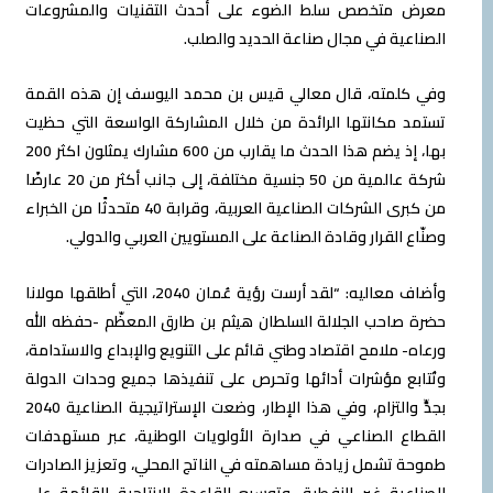
معرض متخصص سلط الضوء على أحدث التقنيات والمشروعات
الصناعية في مجال صناعة الحديد والصلب.
وفي كلمته، قال معالي قيس بن محمد اليوسف إن هذه القمة
تستمد مكانتها الرائدة من خلال المشاركة الواسعة التي حظيت
بها، إذ يضم هذا الحدث ما يقارب من 600 مشارك يمثلون اكثر 200
شركة عالمية من 50 جنسية مختلفة، إلى جانب أكثر من 20 عارضًا
من كبرى الشركات الصناعية العربية، وقرابة 40 متحدثًا من الخبراء
وصنّاع القرار وقادة الصناعة على المستويين العربي والدولي.
وأضاف معاليه: “لقد أرست رؤية عُمان 2040، التي أطلقها مولانا
حضرة صاحب الجلالة السلطان هيثم بن طارق المعظّم -حفظه الله
ورعاه- ملامح اقتصاد وطني قائم على التنويع والإبداع والاستدامة،
وتُتابع مؤشرات أدائها وتحرص على تنفيذها جميع وحدات الدولة
بجدٍّ والتزام، وفي هذا الإطار، وضعت الإستراتيجية الصناعية 2040
القطاع الصناعي في صدارة الأولويات الوطنية، عبر مستهدفات
طموحة تشمل زيادة مساهمته في الناتج المحلي، وتعزيز الصادرات
الصناعية غير النفطية، وتوسيع القاعدة الإنتاجية القائمة على