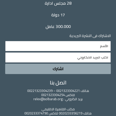
28 مجلس ادارة
17 دولة
300.000 عامل
الاشتراك فى النشرة البريدية
Name
Email
اشترك
اتصل بنا
هاتف 0021323304221 – 00221323304239
فاكس 0021323304254
بريد الكتروني : relex@solbarab.org
مكتب القاهرة الاقليمي
هاتف 0020233356219 فاكس 0020233374790