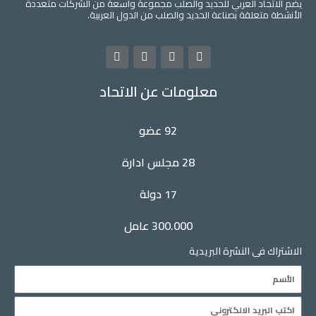
يضم الاتحاد العربي للحديد والصلب مجموعة واسعة من الشركات متعددة
الأنشطة متعلقة بصناعة الحديد والصلب من الدول العربية.
L
Y
T
F
i
o
w
a
n
u
i
c
معلومات عن الاتحاد
k
t
t
e
e
u
t
b
d
b
e
o
i
e
r
o
92 عضو
n
k
28 مجلس ادارة
17 دولة
300.000 عامل
الاشتراك فى النشرة البريدية
Name
Email