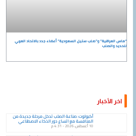
“ماس العراقية” و”صلب ستيل السعودية” أعضاء جدد بالاتحاد العربي
للحديد والصلب
اخر الأخبار
Page
Page
Page
Page
Page
Page
Page
Page
Page
Page
أكبولوت: صناعة الصلب تدخل مرحلة جديدة من
المنافسة مع اتساع دور الذكاء الاصطناعي
10 أغسطس، 2026
4:31 م