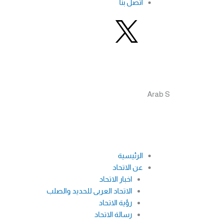
اتصل بنا
F
L
Y
a
i
o
c
n
u
ab Steel Summit
e
k
t
b
e
u
o
d
b
الرئيسية
عن الاتحاد
o
i
e
اخبار الاتحاد
الاتحاد العربى للحديد والصلب
k
n
رؤية الاتحاد
رسالة الاتحاد