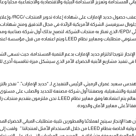
اني المستدامة وتعزيز الاستدامة البيئية والاقتصادية والاجتماعية محليا وعالم
بال سيرفيسز، الشركة الأمريكية الرائدة في مجال التدقيق ومنح شهادات ال
المنتج البيئي /EPD/ الذي تمتاز به منتجات الشركة، لتصبح بذلك أول شركة ص
 ومعايير نظام LEED ويتم اعتماده من قبل مؤسسة اعتماد الأعمال الخضراء.
الإنجاز تتويجا لالتزام حديد الإمارات بدعم التنمية المستدامة، حيث تسعى ا
في تنفيذ مشاريع الأبنية الخضراء، الأمر الذي سيشكل ميزة تنافسية أخرى ل
دس سعيد غمران الرميثي، الرئيس التنفيذي لـ “حديد الإمارات”: ” نفخر بالتز
مستوى العالم يتم اعتمادها وفق معايير نظام LEED، نحن
فقا لأعلى معايير الأمان والجودة.
 هذا الإنجاز سيتيح لعملائنا والمطورين تلبية متطلبات المباني الخضراء ال
المعايير الدولية الخاصة بنظام LEED من خلال الاستخدام الأمثل لمنتجا
العالمية المرموقة وتشارك في العديد من المبادرات التي تركز على الاست