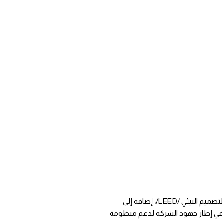
أعلنت حديد الإمارات عن استيفاء منتجاتها لجميع متطلبات نظام الريادة في الطاقة والتصميم البيئي /LEED/، إضافة إلى
لك في إطار جهود الشركة لدعم منظومة