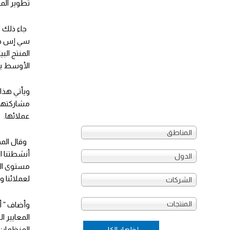
تطوير المب
سي إس جلو
الأوسط يستوفي متطلبات
ويأتي هذا 
مشاركتها 
عملائها.
المناطق
وقال المهن
الدول
لعملائنا و
الشركات
المنتجات
وأضاف ” أن
المنظمات 