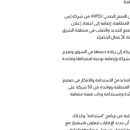
يا.
جاء ذلك عقب حصول حديد الإمارات على شهادة إعادة تدوير المنتجات /RCC/ وإعلان المنتج الصحي /HPD/ من شركة إس
مطابقة، إضافة إلى اعتماد إعلان
ناعية ومصنع للحديد والصلب في منطقة الشرق
لشركة إلى زيادة حصتها في السوق وتعزيز
لشركة وإضافة نوعية لمنتجاتها وقاعدة
امنا بدمج الاستدامة والابتكار في صميم
أنشطتنا الفنية والتشغيلية، وبصفتنا أول شركة مصنعة للحديد والصلب على مستوى المنطقة وواحدة من 50 شركة على
 ملتزمون بتقديم منتجات رائدة ومستدامة وذات قيمة مضافة
محلية من برنامج “استدامة” وكذلك
تنا.” ولفت إلى أن حديد الإمارات تتعاون باستمرار مع
دامة لضمان تشغيل مصانعها بكفاءة