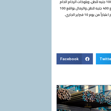
كما يتضمن القرار كتل خام الفلسبار بواقع 200 جنيه للطن، ومجروش ومسحوق خام الفلسبار بقيمة 100 جنيه للطن، وبلوكات الرخام الخام
أو المشذب تشذيباً أولياً بواقع 400 جنيه للطن، وبلوكات الجرانيت الخام أو المشذب تشذيباً أولياً بواقع 400 جنيه للطن والرمال بواقع 100
10 فبراير الجاري.
Facebook
Twitte