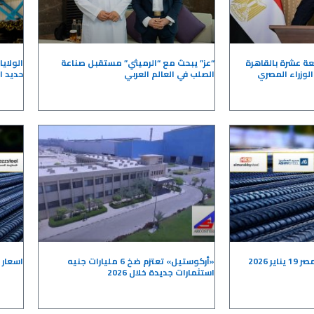
عة عشرة بالقاهرة
“عز” يبحث مع “الرميثي” مستقبل صناعة
الولاي
وزراء المصري
الصلب في العالم العربي
حديد ا
 2026
«أركوستيل» تعتزم ضخ 6 مليارات جنيه
اسعار حدي
استثمارات جديدة خلال 2026