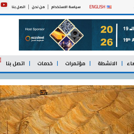
Y
ENGLISH
سياسة الاستخدام
من نحن
اتصل بنا
o
u
t
u
b
e
اء
الانشطة
مؤتمرات
خدمات
اتصل بنا