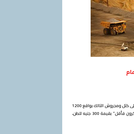
ام
نشرت الجريدة الرسمية في مصر القرار رقم 82 لسنة 2021 والخاص باستمرار رسم الصادر المفروض على كتل ومجروش التالك بواقع 1200
جنيه للطن، ومسحوق “بودرة” التالك بواقع 500 جنيه للطن، وبودرة التالك فائقة النعومة “50 ميكرون فأقل” بقيمة 300 جنيه للطن،