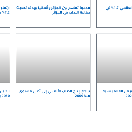
وورلد ستيل: نمو الإنتاج العالمي 1.7% في
مذكرة تفاهم بين الجزائر وألمانيا بهدف تحديث
ارتفاع
صناعة الصلب في الجزائر
7.2% خلال عام 2025
م فى العالم بنسبة
تراجع إنتاج الصلب الألماني إلى أدنى مستوى
الصين 
منذ 2009
2030 وسط ضغوط فائض المعروض