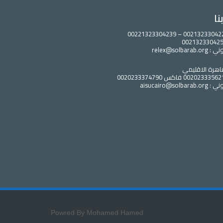
نا
relex@solbara
اهرة الاقليمي
aisucairo@solb
Powred By Mohamed Hamed