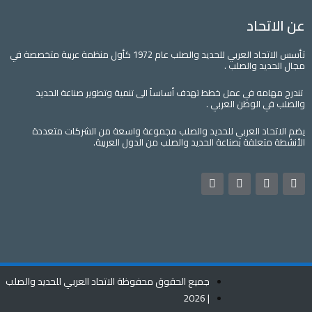
عن الاتحاد
تأسس الاتحاد العربي للحديد والصلب عام 1972 كأول منظمة عربية متخصصة في
مجال الحديد والصلب .
تندرج مهامه في عمل خطط تهدف أساساً الى تنمية وتطوير صناعة الحديد
والصلب في الوطن العربي .
يضم الاتحاد العربي للحديد والصلب مجموعة واسعة من الشركات متعددة
الأنشطة متعلقة بصناعة الحديد والصلب من الدول العربية.
L
Y
T
F
i
o
w
a
n
u
i
c
k
t
t
e
e
u
t
b
d
b
e
o
i
e
r
o
n
k
جميع الحقوق محفوظة الاتحاد العربي للحديد والصلب
| 2026