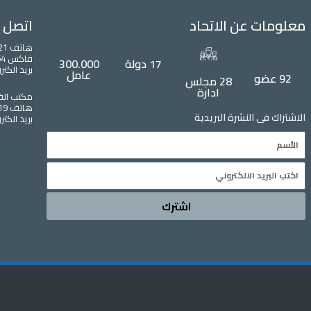
معلومات عن الاتحاد
اتصل ب
هاتف 0021323304221 – 00221323304239
فاكس 0021323304254
17 دولة
300.000
بريد الكتروني : b.org
عامل
92 عضو
28 مجلس
ادارة
مكتب الق
هاتف 0020233356219 فاكس 0020233374790
الاشتراك فى النشرة البريدية
بريد الكتروني : arab.org
Name
Email
اشترك