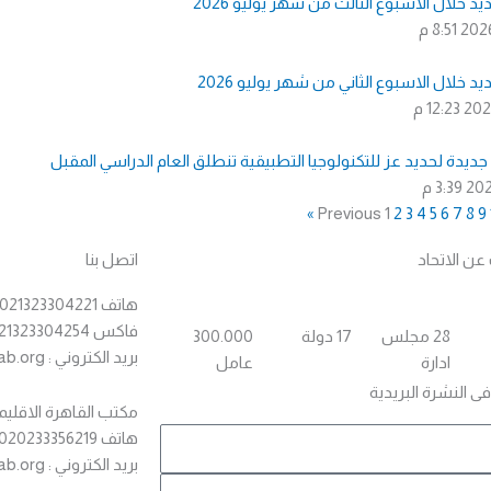
يد خلال الاسبوع الثالث من شهر يوليو 2026
8:51 م
يد خلال الاسبوع الثاني من شهر يوليو 2026
12:23 م
3:39 م
1
2
3
4
5
6
7
8
9
ن الاتحاد
اتصل بنا
هاتف 0021323304221 – 00221323304239
فاكس 0021323304254
28 مجلس
17 دولة
300.000
بريد الكتروني : relex@solbarab.org
ادارة
عامل
ى النشرة البريدية
مكتب القاهرة الاقليم
هاتف 0020233356219 فاكس 0020233374790
بريد الكتروني : aisucairo@solbarab.org