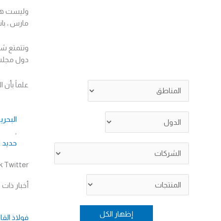
وليست هذه
مارس ، بانتاج 1.123 مليون طن م
وتتمتع شر
دول مجلس 
علماً بأن الش
البحري
,
حديد ا
k
Twitter
أخبار ذات
فولاذ الق