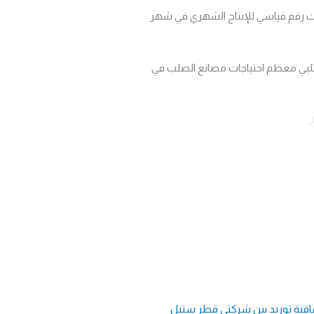
قت رقم قياسي للإنتاج الشهري في شهر
وتلبي معظم احتياجات مصانع الصلب في
فاقية توريد بين شركتي قطر ستيل