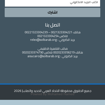
اشترك
اتصل بنا
هاتف 0021323304221 – 00221323304239
فاكس 0021323304254
بريد الكتروني : relex@solbarab.org
مكتب القاهرة الاقليمي
هاتف 0020233356219 فاكس 0020233374790
بريد الكتروني : aisucairo@solbarab.org
ع الحقوق محفوظة الاتحاد العربي للحديد والصلب
| 2026
Powred By Mohamed Hamed