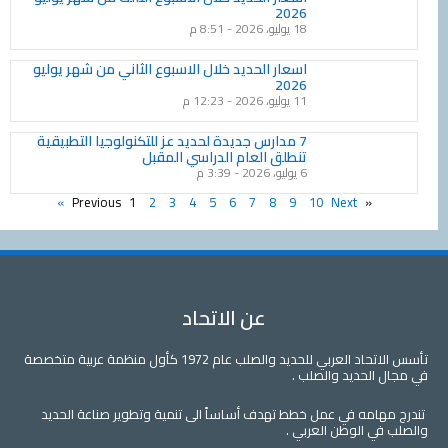
2026
18 يوليو، 2026
8:51 م
اسعار الحديد خلال الاسبوع الثاني من شهر يوليو
2026
11 يوليو، 2026
12:23 م
7 مدارس جديدة لحديد عز للتكنولوجيا التطبيقية
تنطلق العام الدراسي المقبل
6 يوليو، 2026
3:39 م
1
2
3
4
5
6
7
8
9
10
Next »
« Previous
عن الاتحاد
تأسس الاتحاد العربي للحديد والصلب عام 1972 كأول منظمة عربية متخصصة
لحديد والصلب .
مه في عمل خطط تهدف أساساً الى تنمية وتطوير صناعة الحديد
 الوطن العربي .