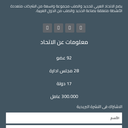
اد العربي للحديد والصلب مجموعة واسعة من الشركات متعددة
علقة بصناعة الحديد والصلب من الدول العربية.
L
Y
T
F
i
o
w
a
n
u
i
c
معلومات عن الاتحاد
k
t
t
e
e
u
t
b
d
b
e
o
i
e
r
o
92 عضو
n
k
28 مجلس ادارة
17 دولة
300.000 عامل
فى النشرة البريدية