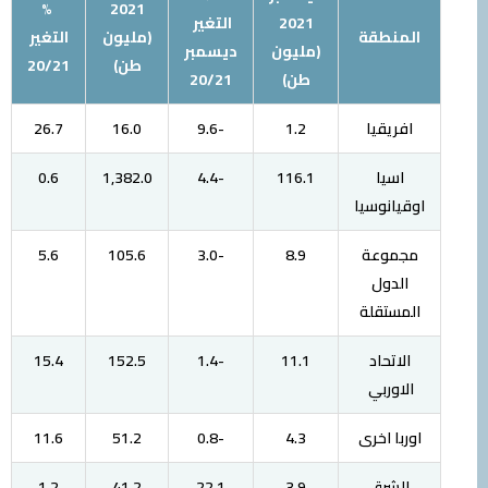
%
2021
2021
التغير
المنطقة
(مليون
التغير
(مليون
ديسمبر
طن)
20/21
طن)
20/21
افريقيا
1.2
-9.6
16.0
26.7
اسيا
116.1
-4.4
1,382.0
0.6
اوقيانوسيا
مجموعة
8.9
-3.0
105.6
5.6
الدول
المستقلة
الاتحاد
11.1
-1.4
152.5
15.4
الاوربي
اوربا اخرى
4.3
-0.8
51.2
11.6
الشرق
3.9
22.1
41.2
1.2