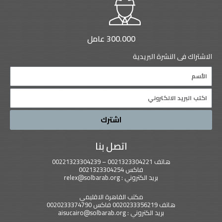
300.000 عامل
الاشتراك فى النشرة البريدية
Name
Email
اشترك
اتصل بنا
هاتف 0021323304221 – 00221323304239
فاكس 0021323304254
بريد الكتروني : relex@solbarab.org
مكتب القاهرة الاقليمي
هاتف 0020233356219 فاكس 0020233374790
بريد الكتروني : aisucairo@solbarab.org