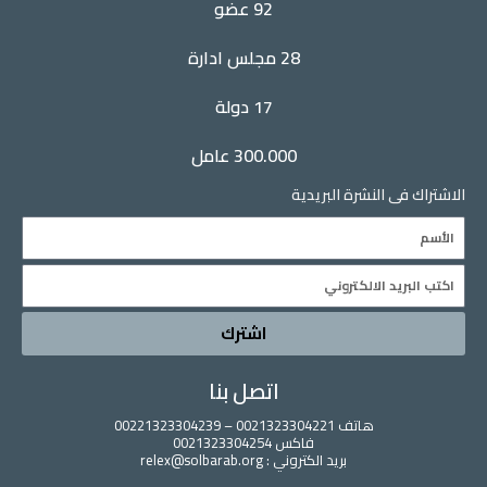
92 عضو
n
k
28 مجلس ادارة
17 دولة
300.000 عامل
الاشتراك فى النشرة البريدية
Name
Email
اشترك
اتصل بنا
هاتف 0021323304221 – 00221323304239
فاكس 0021323304254
بريد الكتروني : relex@solbarab.org