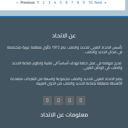
1
2
3
4
5
6
7
8
9
10
Next »
« Previous
عن الاتحاد
تأسس الاتحاد العربي للحديد والصلب عام 1972 كأول منظمة عربية متخصصة
في مجال الحديد والصلب .
تندرج مهامه في عمل خطط تهدف أساساً الى تنمية وتطوير صناعة الحديد
والصلب في الوطن العربي .
يضم الاتحاد العربي للحديد والصلب مجموعة واسعة من الشركات متعددة
الأنشطة متعلقة بصناعة الحديد والصلب من الدول العربية.
L
Y
T
F
i
o
w
a
n
u
i
c
معلومات عن الاتحاد
k
t
t
e
e
u
t
b
d
b
e
o
i
e
r
o