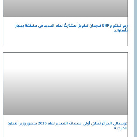
ريو تينتو وBHP تدرسان تطويرًا مشتركًا لخام الحديد في منطقة بيلبارا
بأستراليا
توسيالي الجزائر تطلق أولى عمليات التصدير لعام 2026 بحضور وزير التجارة
الخارجية