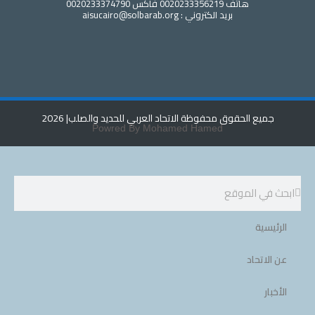
هاتف 0020233356219 فاكس 0020233374790
بريد الكتروني : aisucairo@solbarab.org
ع الحقوق محفوظة الاتحاد العربي للحديد والصلب
| 2026
Powred By Mohamed Hamed
ية
تحاد