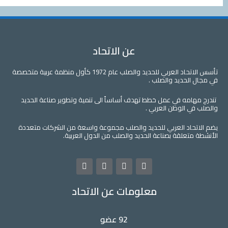
عن الاتحاد
تأسس الاتحاد العربي للحديد والصلب عام 1972 كأول منظمة عربية متخصصة
لحديد والصلب .
مه في عمل خطط تهدف أساساً الى تنمية وتطوير صناعة الحديد
 الوطن العربي .
اد العربي للحديد والصلب مجموعة واسعة من الشركات متعددة
علقة بصناعة الحديد والصلب من الدول العربية.
L
Y
T
F
i
o
w
a
n
u
i
c
معلومات عن الاتحاد
k
t
t
e
e
u
t
b
d
b
e
o
i
e
r
o
92 عضو
n
k