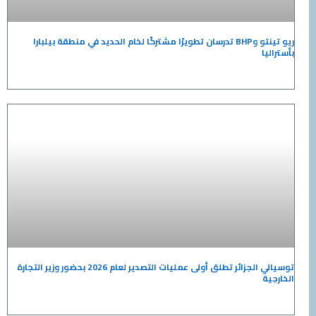
ريو تينتو وBHP تدرسان تطويرًا مشتركًا لخام الحديد في منطقة بيلبارا
توسيالي الجزائر تطلق أولى عمليات التصدير لعام 2026 بحضور وزير التجارة