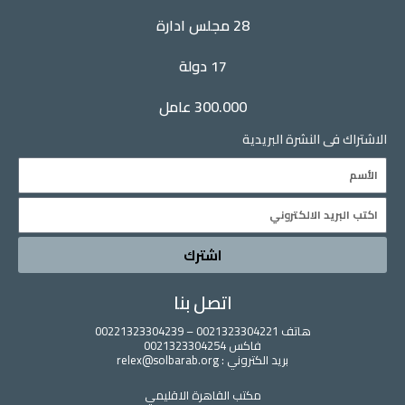
28 مجلس ادارة
17 دولة
300.000 عامل
فى النشرة البريدية
اشترك
اتصل بنا
هاتف 0021323304221 – 00221323304239
فاكس 0021323304254
بريد الكتروني : relex@solbarab.org
مكتب القاهرة الاقليمي