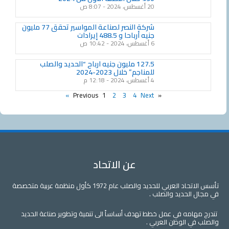
20 أغسطس، 2024
8:07 ص
شركة النصر لصناعة المواسير تحقق 77 مليون
جنيه أرباحا و 488.5 إيرادات
6 أغسطس، 2024
10:42 ص
127.5 مليون جنيه ارباح “الحديد والصلب
للمناجم” خلال 2023-2024
4 أغسطس، 2024
12:18 م
1
2
3
4
Next »
« Previous
عن الاتحاد
تأسس الاتحاد العربي للحديد والصلب عام 1972 كأول منظمة عربية متخصصة
لحديد والصلب .
مه في عمل خطط تهدف أساساً الى تنمية وتطوير صناعة الحديد
 الوطن العربي .