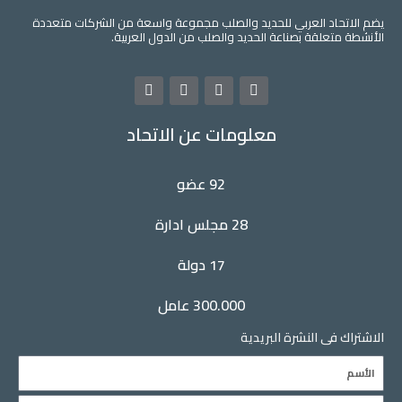
اد العربي للحديد والصلب مجموعة واسعة من الشركات متعددة
علقة بصناعة الحديد والصلب من الدول العربية.
L
Y
T
F
i
o
w
a
n
u
i
c
معلومات عن الاتحاد
k
t
t
e
e
u
t
b
d
b
e
o
i
e
r
o
92 عضو
n
k
28 مجلس ادارة
17 دولة
300.000 عامل
فى النشرة البريدية