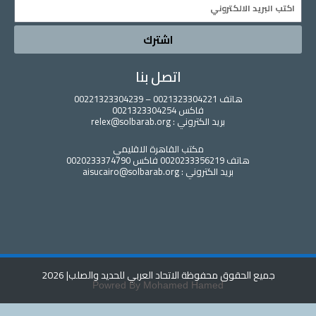
اشترك
اتصل بنا
هاتف 0021323304221 – 00221323304239
فاكس 0021323304254
بريد الكتروني : relex@solbarab.org
مكتب القاهرة الاقليمي
هاتف 0020233356219 فاكس 0020233374790
بريد الكتروني : aisucairo@solbarab.org
ع الحقوق محفوظة الاتحاد العربي للحديد والصلب
| 2026
Powred By Mohamed Hamed