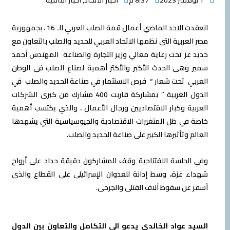
8:37 م
أخبار الأتحاد
,
اخبار امامية
انعقدت الاحد الماضي أعمال قمة الصلب العربي الـ 16 ، بجمهورية
لعربية التى نظمها الاتحاد العربي للحديد والصلب بالتعاون مع
عز تحت رعاية معالي وزير التجارة والصناعة المهندس أحمد
وهى الحدث الأكبر والأكثر أهمية لصناع الصلب فى الوطن
ي تحت شعار “ فرص الاستثمار في صناعة الحديد والصلب في
الدول العربية ” بمشاركة قاربت 400 مشارك من كبرى الشركات
ية وكبار الاقتصاديين ورجال الأعمال ، والذي يكتسب أهمية
في ظل المتغيرات الاقتصادية والجيوسياسية التي يشهدها
م وتأثيرها الكبير على صناعة الحديد والصلب.
لجلسة الافتتاحية وقف المشاركون دقيقة حداد على أرواح
 غزة، وسط إدانة للعدوان الإسرائيلى على القطاع والذى
عن سقوط آلاف القتلى والجرحى.
 عواد الخالدي يدعو الى التكامل والتعاون بين الدول