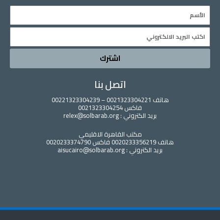
اشترك
اتصل بنا
هاتف 0021323304221 – 00221323304239
فاكس 0021323304254
بريد الكتروني : relex@solbarab.org
مكتب القاهرة الاقليمي
هاتف 0020233356219 فاكس 0020233374790
بريد الكتروني : aisucairo@solbarab.org