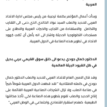
ية
 أعمال المؤتمر بكلمة ترحبية من رئيس مجلس ادارة الاتحاد
ي للحديد والصلب السيد عواد الخالدي الذي دعى الى التقارب
امل والاستفادة من التجارب والخبرات العربية والاطلاع على
ات التكنولوجيا الحديثة واشار الى انه يأمل أن تَصُبَ جُهود
اد في تطوير هذه الصناعة في الدول العربية.
تور كمال جودي يدعو الى خلق سوق اقليمي عربي بديل
 القيود البيئة العالمية
ال الامين العام للاتحاد العربي للحديد والصلب الدكتور كمال
في كلمته الافتتاحية ” لقد قطعت الدول العربية شوطاً كبيراً
اعة الصلب، ولا تزال الشركات الصناعية العربية القائمة على
 الحديد والصلب تقوم بتطوير هذه الصناعة لكي تأخذ مكانتها
عية كعنصر استقرار اقتصادي واجتماعي في الوطن العربي.”