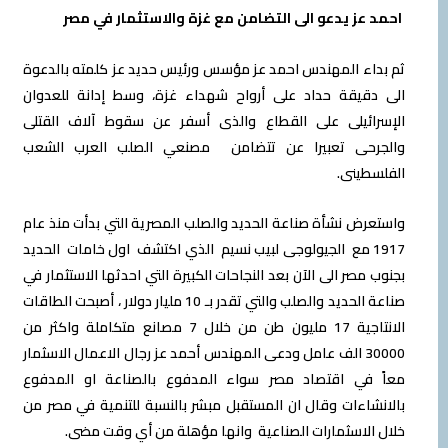
 عز يدعو الى التضامن مع غزة والاستثمار في مصر
اء المهندس احمد عز مؤسس ورئيس حديد عز كلمته بالدعوة
قيقة حداد على أرواح شهداء غزة، وسط إدانة للعدوان
رائيلى على القطاع والذى أسفر عن سقوط آلاف القتلى
رحى تعبيرا عن تتضامن مصنعي الصلب العرب الشعب
طينى.
رض نشأة صناعة الحديد والصلب المصرية التي بدأت منذ عام
1917 مع الجيولوجى لبيب نسيم الذي اكتشف اول خامات الحديد
 مصر الى الآن بعد النجاحات الكبيرة التي احدثها الاستثمار في
صناعة الحديد والصلب والتي تقدر بـ 10 مليار دولار ، أصبحت الطاقات
الانتاجية 17 مليون طن من خلال 7 مصانع متكاملة واكثر من
30000 الف عامل ودعى المهندس أحمد عز رجال الاعمال الاسثمار
 في اقتصاد مصر سواء المدفوع بالصناعة او المدفوع
شاءات وقال ان المستقبل مبشر بالنسبة للتنمية في مصر من
الاسثمارات الصناعية وانها مؤهلة من أي وقت مضى.