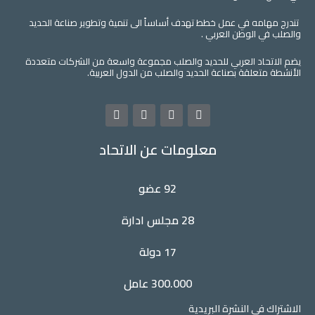
مه في عمل خطط تهدف أساساً الى تنمية وتطوير صناعة الحديد
 الوطن العربي .
اد العربي للحديد والصلب مجموعة واسعة من الشركات متعددة
علقة بصناعة الحديد والصلب من الدول العربية.
L
Y
T
F
i
o
w
a
n
u
i
c
معلومات عن الاتحاد
k
t
t
e
e
u
t
b
d
b
e
o
i
e
r
o
92 عضو
n
k
28 مجلس ادارة
17 دولة
300.000 عامل
فى النشرة البريدية