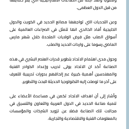
من قبل الدول العظمى.
وعن التحدیات التي تواجھھا مصانع الحدید في الكویت والدول
الخلیجیة أفاد الخالدي انھا تتمثل في الصراعات العالمیة على
أسواق الصلب مثل فرض الولایات المتحدة خلال شھر مارس
الماضي رسوما على واردات الحدید والصلب.
وحول مدى اھتمام الاتحاد بتطویر قدرات العنصر البشري في ھذه
الصناعة أكد ان الاتحاد یولى تدریب وإعداد الكوادر الفنیة
والمھندسین أھمیة كبیرة عبر إلحاقھم بدورات تدریبیة للتعرف
على آخر ما توصلت إلیه التكنولوجیا الحدیثة للبحث والتطویر.
وأشار إلى أن اھداف الاتحاد تكمن في مساعدة الأعضاء على
تنمیة صناعة الحدید في الدول العربیة والتعاون والتنسیق في
مجالات تلك الصناعة فضلا عن تزوید الشركات والمؤسسات
بالمعلومات الفنیة والاقتصادیة والتجاریة.