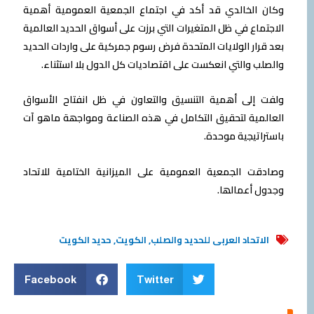
وكان الخالدي قد أكد في اجتماع الجمعیة العمومیة أھمیة
الاجتماع في ظل المتغیرات التي برزت على أسواق الحدید العالمیة
بعد قرار الولایات المتحدة فرض رسوم جمركیة على واردات الحدید
والصلب والتي انعكست على اقتصادیات كل الدول بلا استثناء.
ولفت إلى أھمیة التنسیق والتعاون في ظل انفتاح الأسواق
العالمیة لتحقیق التكامل في ھذه الصناعة ومواجھة ماھو آت
باستراتیجیة موحدة.
وصادقت الجمعیة العمومیة على المیزانیة الختامیة للاتحاد
وجدول أعمالھا.
الاتحاد العربى للحديد والصلب
,
الكويت
,
حديد الكويت
Facebook
Twitter