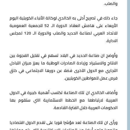
والصلب.
جاء ذلك في تصریح أدلى به الخالدي لوكالة الأنباء الكویتیة الیوم
الأربعاء على ھامش انعقاد الدورة الـ 52 للجمعیة العمومیة
للاتحاد العربي لصناعة الحدید والصلب والدورة الـ 120 لمجلس
الادارة.
وأوضح ان صناعة الحدید في البلاد تسھم في تقلیل الفجوة بین
الانتاج والاستیراد وزیادة الصادرات الوطنیة ما یعزز میزان التبادل
التجاري مع الدول الآخرى فضلا عن دورھا الاجتماعي في خلق
فرص عمل للمواطنین
الكویتیین.
وأضاف الخالدي ان تلك الصناعة تكتسب أھمیة كبیرة في الدول
العربیة لارتباطھا مع الخطط الاستثماریة التي ستقوم بھا
الحكومات العربیة خلال الفترة القادمة.
ورأى ان تلك الصناعة تعد مؤشرا قویا على تقدم الدول اقتصادیا
وتنمویا وتعد أیضا من الصناعات الاستراتیجیة التي یتم حمایتھا