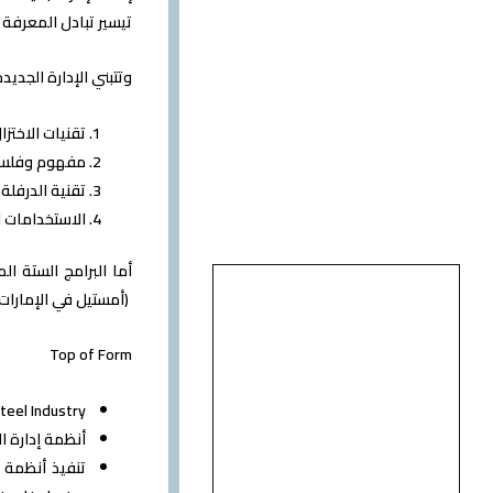
تيسير تبادل المعرفة 
وتتبني الإدارة الجديدة خ
تقنيات الاختزال المباشر & Midrex) – Part 1 & Part 2
مفهوم وفلسفة مصنع الصهر. 
تقنية الدرفلة في مصانع قض
الاستخدامات العملية لله
(أمستيل في الإمارات، SNS في الجزائر، حديد البحرين، قطر ستيل)، ومن المتوقع أن تغطي البرامج الموضوعات ال
Top of Form
ied Pneumatics in Steel Industry
أنظمة إدارة الصيانة (MMS) في صناعة الصلب S) in Steel Industry