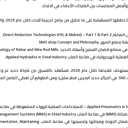
وأفضل الممارسات بين الشركات الأعضاء في الاتحاد.
ططها المستقبلية على ما تحقق من برامج تدريبية نُفذت خلال عام 2025، والتي شملت:
Direct Reduction Technologies (HYL .
Melt shop Concept and Philosophy
بان التسليح وأسلاك الحديد. Rolling Technology of Rebar and Wire Rod Mills.
يدروليك في صناعة الصلب Applied Hydraulics in Steel Industry.
أما البرامج الستة المستهدف تنفيذها خلال عام 2026، فستُعقد بالتنسي
تالية:
Appl – الاستخدامات العملية للهواء المضغوطة في صناعة الصلب
Maintenance Management Systems (MM
تنفيذ أنظمة ضمان الجودة وصيانتها وتحسينها في