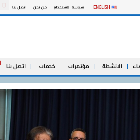
Y
ENGLISH
سياسة الاستخدام
من نحن
اتصل بنا
o
u
t
u
b
e
اء
الانشطة
مؤتمرات
خدمات
اتصل بنا