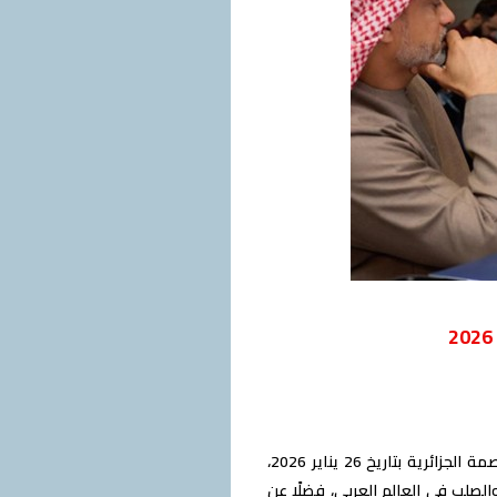
قرر مجلس إدارة الاتحاد العربي للصلب، برئاسة المهندس أحمد عز، في دور انعقاده العادي بالعاصمة الجزائرية بتاريخ 26 يناير 2026،
الصلب في العالم العربي، فضلًا عن