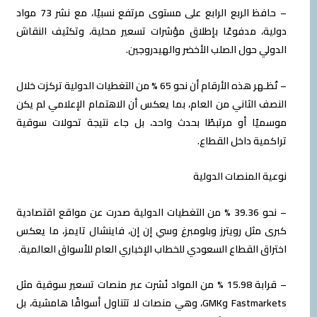
– حافظ الربع الرابع على مستوى مرتفع نسبيًا، مع نشر 73 مواد
دولية، مدفوعًا بإطلاق مؤشرات تسعير محلية، وتكثيف النقاش
الدولي حول الصلب الأخضر والهيدروجين.
– تُظـهر هذه الأرقام أن نحو 65 % من التغطيات الدولية تركزت خلال
النصف الثاني من العام، بما يعكس أن الاهتمام الإعلامي لم يكن
موسميًا أو مرتبطًا بحدث واحد، بل جاء نتيجة تحولات سوقية
تراكمية داخل القطاع.
نوعية المنصات الدولية
– نحو 39.36 % من التغطيات الدولية صدرت عن مواقع اقتصادية
كبرى مثل رويترز وبلومبرغ وسي إن إن، فاينشال تايمز، ما يعكس
اختراق القطاع السعودي للخطاب الإخباري العام للأسواق العالمية.
– قرابة 15.98 % من المواد نُشرت عبر منصات تسعير سوقية مثل
Fastmarkets وGMK، وهي منصات لا تتناول أسواقًا هامشية، بل