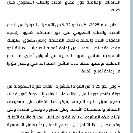
السرديات الإعلامية حول قطاع الحديد والصلب السعودي خلال
2025
– خلال عام 2025، ركزت نحو 32 % من التغطيات الدولية عن قطاع
الحديد والصلب السعودي على دور المملكة كسوق رئيسية
لتدفقات البليت والمنتجات نصف المُصنعة، وليس كسوق استهلاك
فقط، وقد تكرر الحديث عن إعادة توجيه الصادرات الصينية نحو
السعودية لتفادي القيود التجارية في أسواق أخرى، ما قدم
المملكة بوصفها نقطة جذب لفائض الصلب العالمي وعنصرًا مؤثرًا
في إعادة توزيع التجارة
– وفي نحو 25 % من المواد المنشورة، انتقلت صورة السعودية من
دولة يقتصر دورها على الطلب على الصلب إلى دولة تبني قدرات
تصنيع ثقيل عالية القيمة، وتركز هذا الخطاب على مشروعات
الصفائح والمسطحات الثقيلة، وعلى مشروع باوستيل تحديدًا، وعلى
ارتباط هذه المشروعات بالطاقة والصناعات البحرية والبنية التحتية،
وقد عكس هذا التناول أن الإعلام الدولي بدأ يعامل السعودية
كقاعدة تصنيع محتملة للصناعة الثقيلة في الشرق الأوسط.