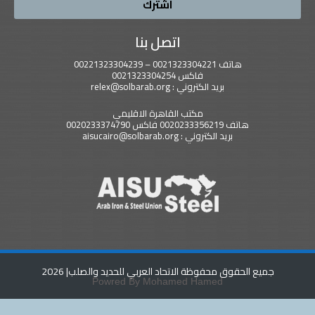
اشترك
اتصل بنا
هاتف 0021323304221 – 00221323304239
فاكس 0021323304254
بريد الكتروني : relex@solbarab.org
مكتب القاهرة الاقليمي
هاتف 0020233356219 فاكس 0020233374790
بريد الكتروني : aisucairo@solbarab.org
جميع الحقوق محفوظة الاتحاد العربي للحديد والصلب
| 2026
Powred By Mohamed Hamed