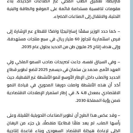
مترابطة: تعميق الطلب المحلي عبر الصناعات الجديدة، بناء
مقومات تنافسية مستدامة قائمة على الموقع والطاقة والبنية
التحتية، والانتقال إلى الصناعات الخضراء.
– كما حدد الوزير سقفًا إستراتيجيًا واضحًا للقطاع عبر الإشارة إلى
فرص استثمارية تتجاوز 60 مليار ريال في سبع منتجات مستهدفة،
وإلى هدف إنتاج 25 مليون طن من الحديد بحلول عام 2035.
– وفي السياق نفسه، جاءت تصريحات صاحب السمو الملكي ولي
العهد الأمير، محمد بن سلمان في ديسمبر 2025 لتضع تطوير قطاع
الحديد والصلب داخل الإطار الأوسع لنمو الأنشطة غير النفطية، حيث
أكد أن هذه الأنشطة واصلت دورها المحوري في قيادة النمو
الاقتصادي بمعدل 4.8 %، في إطار استمرار الإصلاحات الاقتصادية
ضمن رؤية المملكة 2030.
– وقد عكس هذا الطرح أن تطوير الصناعات التحويلية الثقيلة، وعلى
رأسها الصلب، لم يعد ملفًا قطاعيًا منفصلًا، بل جزء من الرهان
الكلي لإعادة هيكلة الاقتصاد السعودي وبناء قاعدة إنتاجية