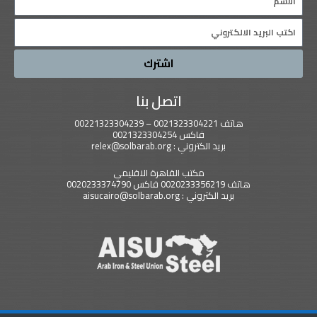
اشترك
اتصل بنا
هاتف 0021323304221 – 00221323304239
فاكس 0021323304254
بريد الكتروني : relex@solbarab.org
مكتب القاهرة الاقليمي
هاتف 0020233356219 فاكس 0020233374790
بريد الكتروني : aisucairo@solbarab.org