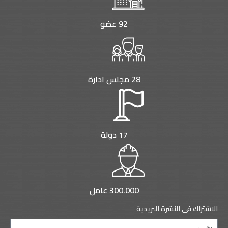
92 عضو
28 مجلس ادارة
17 دولة
300.000 عامل
لنشرة البريدية