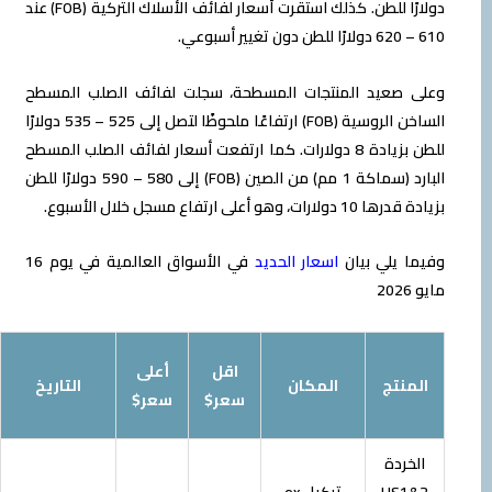
دولارًا للطن. كذلك استقرت أسعار لفائف الأسلاك التركية (FOB) عند
يد المنتجات المسطحة، سجلت لفائف الصلب المسطح
الساخن الروسية (FOB) ارتفاعًا ملحوظًا لتصل إلى 525 – 535 دولارًا
للطن بزيادة 8 دولارات. كما ارتفعت أسعار لفائف الصلب المسطح
البارد (سماكة 1 مم) من الصين (FOB) إلى 580 – 590 دولارًا للطن
فاع مسجل خلال الأسبوع.
ي بيان
اسعار الحديد
في الأسواق العالمية في يوم 16
w-
w-
اقل
أعلى
ج
المكان
التاريخ
o-
o-
سعر$
سعر$
w
w
H
تركيا ex-