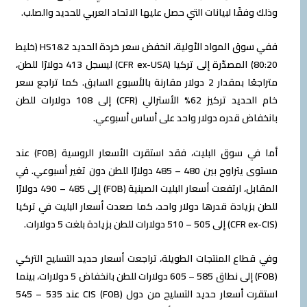
ا لبيانات التي حصل عليها الاتحاد العربي للحديد والصلب.
ففي سوق المواد الأولية، انخفض سعر خردة الحديد HS1&2 (خليط
80:20) المصدّرة إلى تركيا (CFR ex-USA) ليسجل 413 دولارًا للطن،
متراجعًا بمقدار 2 دولار مقارنة بالأسبوع السابق. كما تراجع سعر
خام الحديد تركيز 62% الأسترالي (CFR) إلى 108 دولارات للطن
قدره دولار واحد على أساس أسبوعي.
أما في سوق البليت، فقد استقرت الأسعار الروسية (FOB) عند
مستوى يتراوح بين 480 – 485 دولارًا للطن دون تغير أسبوعي. في
المقابل، ارتفعت أسعار البليت الصينية (FOB) إلى 485 – 490 دولارًا
ادة قدرها دولار واحد، كما صعدت أسعار البليت في تركيا
 المنتجات الطويلة، تراجعت أسعار حديد التسليح التركي
(FOB) إلى نطاق 585 – 605 دولارات للطن بانخفاض 5 دولارات، بينما
استقرت أسعار حديد التسليح من دول CIS (FOB) عند 535 – 545