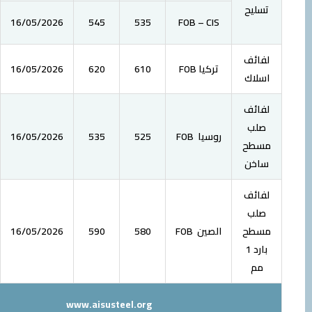
0
–
16/05/2026
545
535
FOB – CIS
تركيا FOB
610
620
16/05/2026
–
0
روسيا FOB
525
535
16/05/2026
8
الصين FOB
580
590
16/05/2026
10
 1
www.aisusteel.org