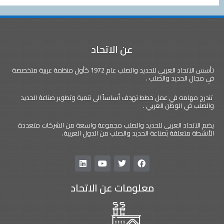
عن الاتحاد
تأسس الاتحاد العربي للحديد والصلب عام 1972 كأول منظمة عربية متخصصة
د والصلب .
في عمل خطط تهدف أساساً الى تنمية وتطوير صناعة الحديد
طن العربي .
العربي للحديد والصلب مجموعة واسعة من الشركات متعددة
ة بصناعة الحديد والصلب من الدول العربية.
L
Y
T
F
i
o
w
a
n
u
i
c
معلومات عن الاتحاد
k
t
t
e
e
u
t
b
d
b
e
o
i
e
r
o
n
k