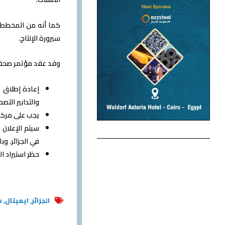
سيرورة الإنتاج.
وقد عقد مؤتمر صحفي 
إعادة إطلاق 
والتدابير الت
يجب على مركب
في الجزائر. وب
حظر استيراد ال
الجزائر
,
ايميتال
,
س