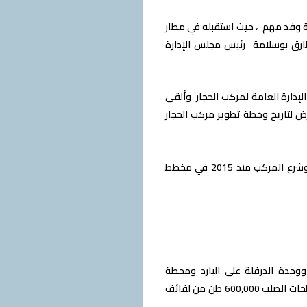
فقة وفد مهم ، حيث استقبله في مطار
طارق بوسلامة رئيس مجلس الإدارة
الإدارة العامة لمركب الحجار وألقى
ض لتاريخ وخطة تطوير مركب الحجار
وحسب الشروحات المقدمة للوزير، فإن المصنع يوظف قرابة 6100 عامل من مختلف التخصصات، وشرع المركب منذ 2015 في مخطط
فلة على الساخن ووحدة الدرفلة على البارد ومحطة
الأوكسيجين وإعادة تأهيل تجهيزات تصنيع مسطحات الصلب لرفع الإنتاج إلى 700,000 طن من مسطحات الصلب 600,000 طن من لفائف