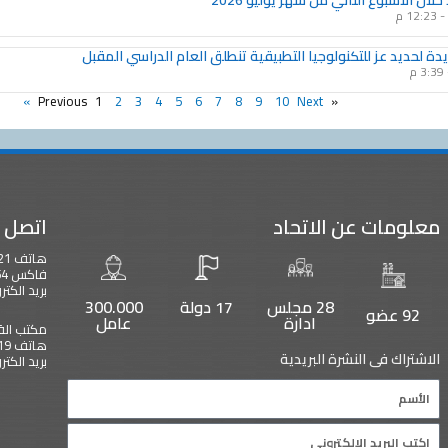
خلال الاسبوع الثاني من شهر يوليو 2026
12:23 م
3:39 م
1
2
3
4
5
6
7
8
9
10
Next »
« Previous
معلومات عن الاتحاد
اتصل ب
هاتف 0021323304221 – 00221323304239
فاكس 0021323304254
بريد الكتروني : b.org
28 مجلس
17 دولة
300.000
92 عضو
ادارة
عامل
مكتب الق
هاتف 0020233356219 فاكس 0020233374790
الاشتراك فى النشرة البريدية
بريد الكتروني : arab.org
Name
Email