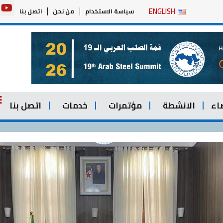
Y
ENGLISH
سياسة الاستخدام
من نحن
اتصل بنا
o
u
t
u
b
e
اء
الانشطة
مؤتمرات
خدمات
اتصل بنا