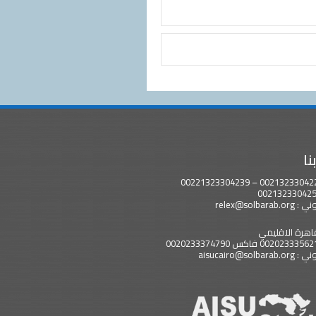
نا
relex@solbara
اهرة الاقليمي
aisucairo@solb