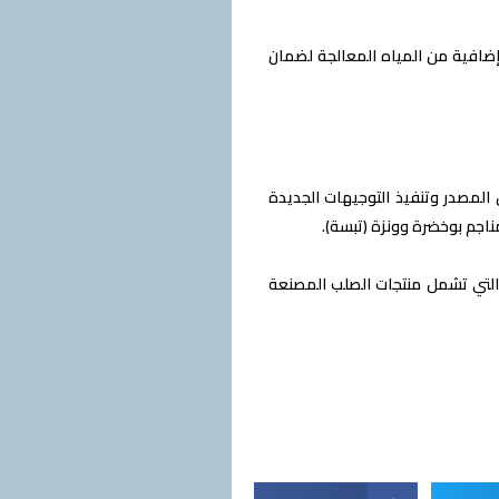
ة كهربائية إضافية بقدرة 400 كيلو وات وكميات إضافية من المياه المعالجة لضمان
المصدر وتنفيذ التوجيهات الجديدة
ناجم بوخضرة وونزة (تبسة).
 قريباً عن قائمة السلع الخاضعة لرسوم الحماية الإضافية المؤقتة (DAPS) ، والتي تشمل منتجات الصلب المصنعة