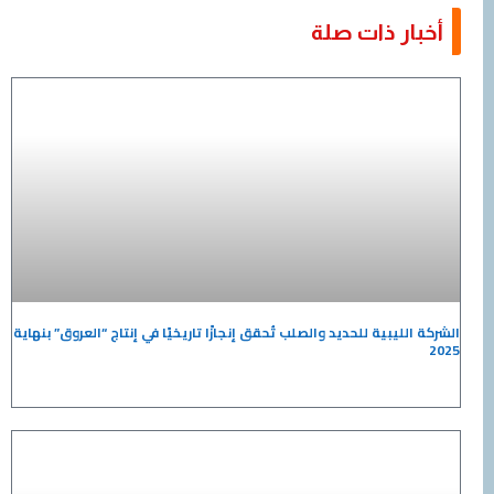
ار ذات صلة
لليبية للحديد والصلب تُحقق إنجازًا تاريخيًا في إنتاج “العروق” بنهاية