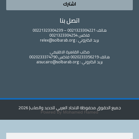
اشترك
اتصل بنا
هاتف 0021323304221 – 00221323304239
فاكس 0021323304254
بريد الكتروني : relex@solbarab.org
مكتب القاهرة الاقليمي
هاتف 0020233356219 فاكس 0020233374790
بريد الكتروني : aisucairo@solbarab.org
ع الحقوق محفوظة الاتحاد العربي للحديد والصلب
| 2026
Powred By Mohamed Hamed