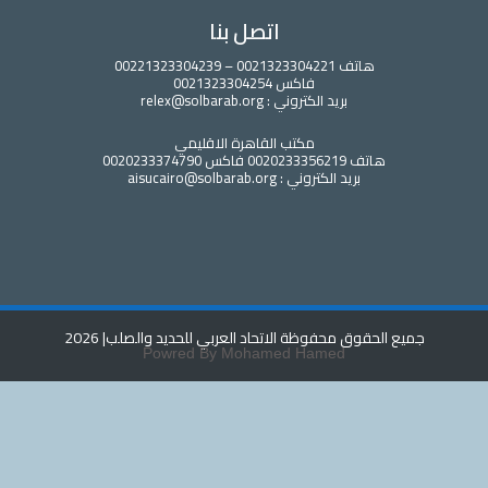
اتصل بنا
هاتف 0021323304221 – 00221323304239
فاكس 0021323304254
بريد الكتروني : relex@solbarab.org
مكتب القاهرة الاقليمي
هاتف 0020233356219 فاكس 0020233374790
بريد الكتروني : aisucairo@solbarab.org
جميع الحقوق محفوظة الاتحاد العربي للحديد والصلب
| 2026
Powred By Mohamed Hamed