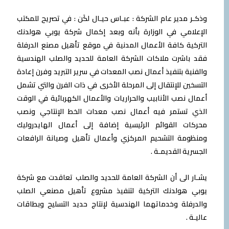
وذكـر مدير عام الشركة : عبـاس حيـال لكَن : في تصريح للمكتب
الإعلامي في الوزارة بأنه وبعد إكمال شركة يوبي هولدنك
التركية كافة الأعمال المدنية في موقع تأهيل مصنع الدرفلة
فقد باشرت ملاكات الشركة العامة للحديد والصلب الهندسية
والفنية بتنفيذ أعمال نصب المعدات في سرير التبريد وفرن إعادة
التسخين للإنتقال إلى المرحلة الأخرى في ذات الفرن والتي تشمل
أعمال نصب الأنابيب والحراريات والأعمال الكهربائية في الوقت
الذي تستمر فيه أعمال نصب معدات الخط الإنتاجي ونصب
محركات القوائم الرئيسية إضافة إلى أعمال الهايدروليك
ومنظومة التشحيم المركزي وأعمال تأهيل وصيانة الرافعات
الجسرية القديمـة .
يشـار الى أن الشركة العامة للحديد والصلب تعاقدت مع شركة
يوبي هولدنك التركية لتنفيذ مشروع تأهيل مصنعي الصلب
والدرفلة وخدماتهما الهندسية لإنتاج حديد التسليح وبطاقات
عاليـة .