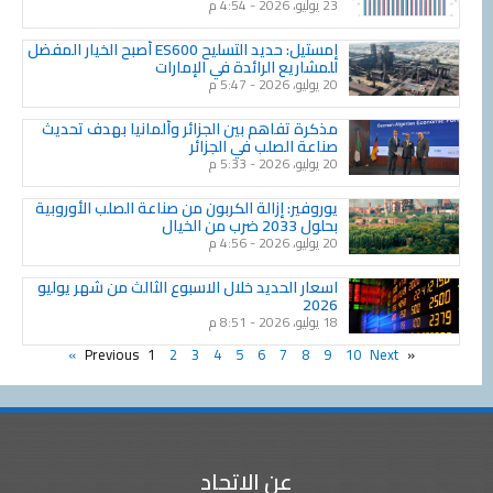
23 يوليو، 2026
4:54 م
إمستيل: حديد التسليح ES600 أصبح الخيار المفضل
للمشاريع الرائدة في الإمارات
20 يوليو، 2026
5:47 م
مذكرة تفاهم بين الجزائر وألمانيا بهدف تحديث
صناعة الصلب في الجزائر
20 يوليو، 2026
5:33 م
يوروفير: إزالة الكربون من صناعة الصلب الأوروبية
بحلول 2033 ضرب من الخيال
20 يوليو، 2026
4:56 م
اسعار الحديد خلال الاسبوع الثالث من شهر يوليو
2026
18 يوليو، 2026
8:51 م
1
2
3
4
5
6
7
8
9
10
Next »
« Previous
عن الاتحاد