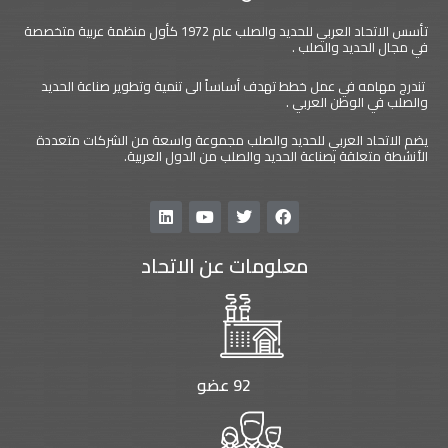
تأسس الاتحاد العربي للحديد والصلب عام 1972 كأول منظمة عربية متخصصة
في مجال الحديد والصلب .
تندرج مهامه في عمل خطط تهدف أساساً الى تنمية وتطوير صناعة الحديد
والصلب في الوطن العربي .
يضم الاتحاد العربي للحديد والصلب مجموعة واسعة من الشركات متعددة
الأنشطة متعلقة بصناعة الحديد والصلب من الدول العربية.
L
Y
T
F
i
o
w
a
n
u
i
c
معلومات عن الاتحاد
k
t
t
e
e
u
t
b
d
b
e
o
i
e
r
o
n
k
92 عضو