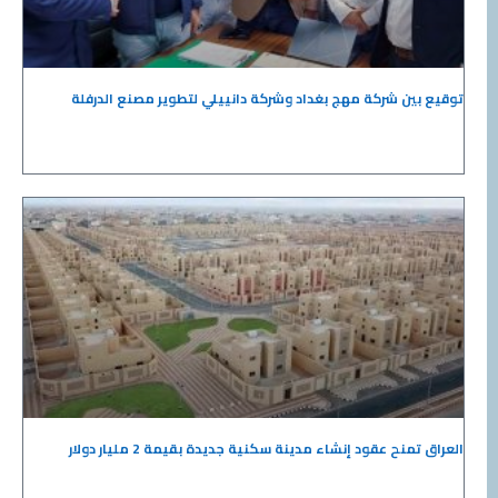
توقيع بين شركة مهج بغداد وشركة دانييلي لتطوير مصنع الدرفلة
العراق تمنح عقود إنشاء مدينة سكنية جديدة بقيمة 2 مليار دولار