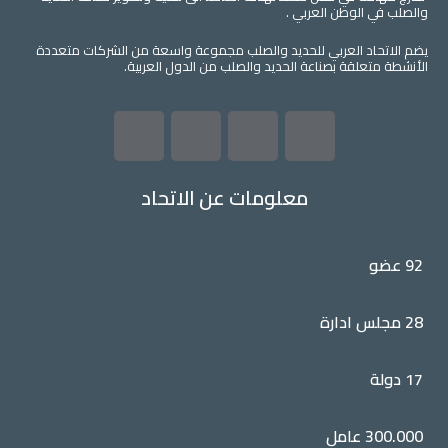
والصلب في الوطن العربي .
يضم الاتحاد العربي للحديد والصلب مجموعة واسعة من الشركات متعددة
الأنشطة متعلقة بصناعة الحديد والصلب من الدول العربية.
L
Y
T
F
i
o
w
a
معلومات عن الاتحاد
n
u
i
c
92 عضو
k
t
t
e
28 مجلس ادارة
e
u
t
b
d
b
e
o
17 دولة
i
e
r
o
300.000 عامل