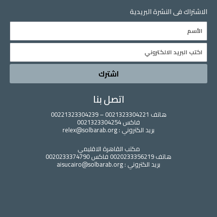
الاشتراك فى النشرة البريدية
n
k
Name
Email
اشترك
اتصل بنا
هاتف 0021323304221 – 00221323304239
فاكس 0021323304254
بريد الكتروني : relex@solbarab.org
مكتب القاهرة الاقليمي
هاتف 0020233356219 فاكس 0020233374790
بريد الكتروني : aisucairo@solbarab.org