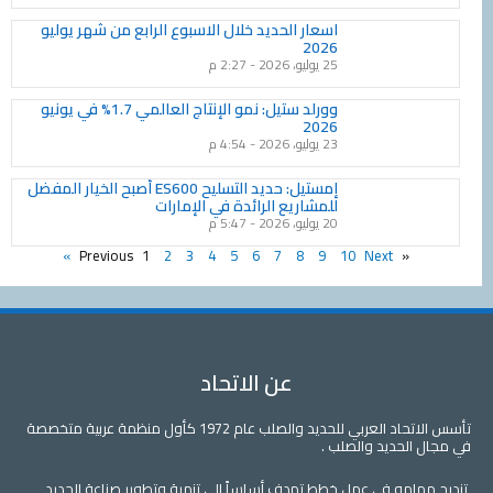
اسعار الحديد خلال الاسبوع الرابع من شهر يوليو
2026
25 يوليو، 2026
2:27 م
وورلد ستيل: نمو الإنتاج العالمي 1.7% في يونيو
2026
23 يوليو، 2026
4:54 م
إمستيل: حديد التسليح ES600 أصبح الخيار المفضل
للمشاريع الرائدة في الإمارات
20 يوليو، 2026
5:47 م
1
2
3
4
5
6
7
8
9
10
Next »
« Previous
عن الاتحاد
تأسس الاتحاد العربي للحديد والصلب عام 1972 كأول منظمة عربية متخصصة
في مجال الحديد والصلب .
تندرج مهامه في عمل خطط تهدف أساساً الى تنمية وتطوير صناعة الحديد