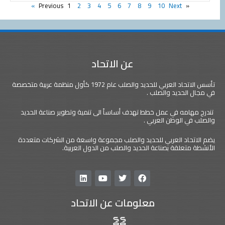
1
2
3
4
5
6
7
8
9
10
Next »
« Previous
عن الاتحاد
تأسس الاتحاد العربي للحديد والصلب عام 1972 كأول منظمة عربية متخصصة
في مجال الحديد والصلب .
تندرج مهامه في عمل خطط تهدف أساساً الى تنمية وتطوير صناعة الحديد
والصلب في الوطن العربي .
يضم الاتحاد العربي للحديد والصلب مجموعة واسعة من الشركات متعددة
الأنشطة متعلقة بصناعة الحديد والصلب من الدول العربية.
L
Y
T
F
i
o
w
a
n
u
i
c
معلومات عن الاتحاد
k
t
t
e
e
u
t
b
d
b
e
o
i
e
r
o