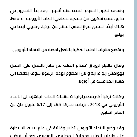
وسوف تطبق الرسوم لمدة ستة أشهر ، وقد بدأ التحقيق في
مايو ، عقب شكوى من جمعية مصنعي الصلب الأوروبية Eurofer.
هناك أيضًا تحقيق موازٍ لنفس المنتج من تركيا. وينتهي أيضا في
يوليو.
وتخضع منتجات الصلب التركية بالفعل لحصة من الاتحاد الأوروبي.
وقال دالبيلر لرويترز “قطاع الصلب غير قادر بالفعل على العمل
بهوامش ربح عالية والآن الخضوع لهذه الرسوم سوف يدفعنا الى
مسار المنافسة في أوروبا.
وكانت تركيا أكبر مصدر لواردات منتجات الصلب الجاهزة إلى الاتحاد
الأوروبي في 2018 ، بزيادة قدرها 65٪ إلى 6.17 مليون طن عن
العام السابق.
وقد وضع الاتحاد الأوروبي تدابير وقائية في عام 2018 للسيطرة
على واردات الصلب وحماية المصنعين الأوروبيين بعد أن فرضت