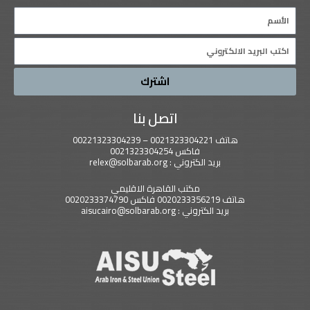
Name
Email
اشترك
اتصل بنا
هاتف 0021323304221 – 00221323304239
فاكس 0021323304254
بريد الكتروني : relex@solbarab.org
مكتب القاهرة الاقليمي
هاتف 0020233356219 فاكس 0020233374790
بريد الكتروني : aisucairo@solbarab.org