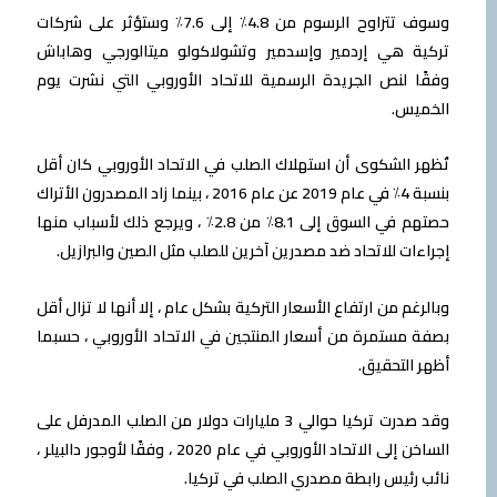
وسوف تتراوح الرسوم من 4.8٪ إلى 7.6٪ وستؤثر على شركات
تركية هي إردمير وإسدمير وتشولاكولو ميتالورجي وهاباش
وفقًا لنص الجريدة الرسمية للاتحاد الأوروبي التي نشرت يوم
الخميس.
تُظهر الشكوى أن استهلاك الصلب في الاتحاد الأوروبي كان أقل
بنسبة 4٪ في عام 2019 عن عام 2016 ، بينما زاد المصدرون الأتراك
حصتهم في السوق إلى 8.1٪ من 2.8٪ ، ويرجع ذلك لأسباب منها
إجراءات للاتحاد ضد مصدرين آخرين للصلب مثل الصين والبرازيل.
وبالرغم من ارتفاع الأسعار التركية بشكل عام ، إلا أنها لا تزال أقل
بصفة مستمرة من أسعار المنتجين في الاتحاد الأوروبي ، حسبما
أظهر التحقيق.
وقد صدرت تركيا حوالي 3 مليارات دولار من الصلب المدرفل على
الساخن إلى الاتحاد الأوروبي في عام 2020 ، وفقًا لأوجور دالبيلر ،
نائب رئيس رابطة مصدري الصلب في تركيا.