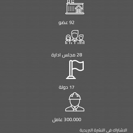
n
k
92 عضو
28 مجلس ادارة
17 دولة
300.000 عامل
الاشتراك فى النشرة البريدية