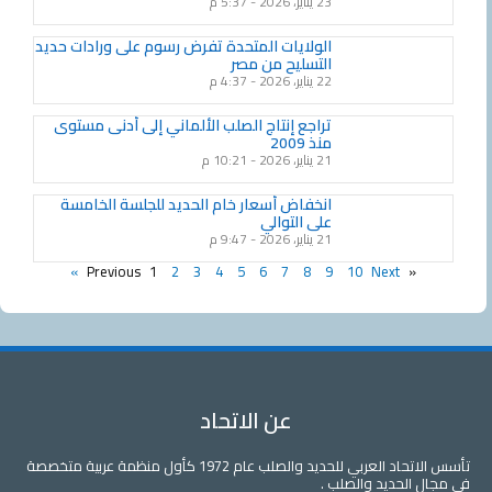
23 يناير، 2026
5:37 م
الولايات المتحدة تفرض رسوم على ورادات حديد
التسليح من مصر
22 يناير، 2026
4:37 م
تراجع إنتاج الصلب الألماني إلى أدنى مستوى
منذ 2009
21 يناير، 2026
10:21 م
انخفاض أسعار خام الحديد للجلسة الخامسة
على التوالي
21 يناير، 2026
9:47 م
1
2
3
4
5
6
7
8
9
10
Next »
« Previous
عن الاتحاد
تأسس الاتحاد العربي للحديد والصلب عام 1972 كأول منظمة عربية متخصصة
في مجال الحديد والصلب .