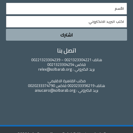
Name
Email
اشترك
اتصل بنا
هاتف 0021323304221 – 00221323304239
فاكس 0021323304254
بريد الكتروني : relex@solbarab.org
مكتب القاهرة الاقليمي
هاتف 0020233356219 فاكس 0020233374790
بريد الكتروني : aisucairo@solbarab.org