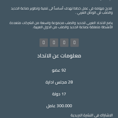
تندرج مهامه في عمل خطط تهدف أساساً الى تنمية وتطوير صناعة الحديد
والصلب في الوطن العربي .
يضم الاتحاد العربي للحديد والصلب مجموعة واسعة من الشركات متعددة
الأنشطة متعلقة بصناعة الحديد والصلب من الدول العربية.
L
Y
T
F
i
o
w
a
n
u
i
c
معلومات عن الاتحاد
k
t
t
e
e
u
t
b
d
b
e
o
i
e
r
o
92 عضو
n
k
28 مجلس ادارة
17 دولة
300.000 عامل
الاشتراك فى النشرة البريدية