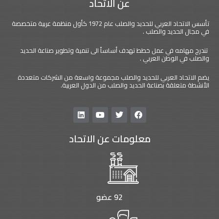
عن الاتحاد
تأسس الاتحاد العربي للحديد والصلب عام 1972 كأول منظمة عربية متخصصة
في مجال الحديد والصلب .
تندرج مهامه في عمل خطط تهدف أساساً الى تنمية وتطوير صناعة الحديد
والصلب في الوطن العربي .
يضم الاتحاد العربي للحديد والصلب مجموعة واسعة من الشركات متعددة
الأنشطة متعلقة بصناعة الحديد والصلب من الدول العربية.
L
Y
T
F
i
o
w
a
n
u
i
c
معلومات عن الاتحاد
k
t
t
e
e
u
t
b
d
b
e
o
i
e
r
o
n
k
92 عضو