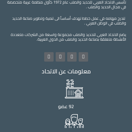
تأسس الاتحاد العربي للحديد والصلب عام 1972 كأول منظمة عربية متخصصة
في مجال الحديد والصلب .
تندرج مهامه في عمل خطط تهدف أساساً الى تنمية وتطوير صناعة الحديد
والصلب في الوطن العربي .
يضم الاتحاد العربي للحديد والصلب مجموعة واسعة من الشركات متعددة
الأنشطة متعلقة بصناعة الحديد والصلب من الدول العربية.
L
Y
T
F
i
o
w
a
n
u
i
c
معلومات عن الاتحاد
k
t
t
e
e
u
t
b
d
b
e
o
i
e
r
o
n
k
92 عضو