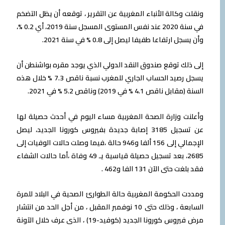
ونقلت وكالة الأنباء المغربية عن التقرير ، توقعه أن يظل التضخم
في سنة 2020 عند نفس المستوى المسجل سنة 2019، أي 0.2 %،
وأن يسجل ارتفاعا طفيفا ليصل إلى 0.8 % في سنة 2021.
إلى ذلك توقع صندوق النقد الدولي الذي يوجد مقره بواشنطن أن
يسجل رصيد الحساب الجاري للمغرب نسبة ناقص 7.3 % خلال هذه
السنة (مقابل ناقص 4.1 % في 2019) وناقص 5.2 % في 2021.
وأعلنت وزارة الصحة المغربية مساء اليوم في أحدث حصيلة لها
عن تسجيل 3185 إصابة جديدة بفيروس كورونا الجديد، ليصل
الإجمالي إلى 156 ألفا و946 حالة ،فيما وصلت حالات الوفيات إلى
2685، بعد تسجيل حصيلة قياسية يـ 49 وفاة ،أما حالات الشفاء
فقد بلغت حتى الآن 131 الفا و462 .
ومددت الحكومة المغربية حالة الطوارئ الصحية في البلاد للمرة
السابعة ، وذلك حتى 10 نوفمبر المقبل ، من أجل الحد من انتشار
مرض فيروس كورونا الجديد (كوفيد-19) ، الذي عرف خلال الآونة