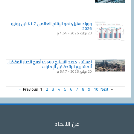
وورلد ستيل: نمو الإنتاج العالمي 1.7% في يونيو
2026
23 يوليو، 2026
4:54 م
إمستيل: حديد التسليح ES600 أصبح الخيار المفضل
للمشاريع الرائدة في الإمارات
20 يوليو، 2026
5:47 م
1
2
3
4
5
6
7
8
9
10
Next »
« Previous
عن الاتحاد