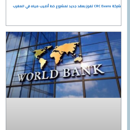
شركة CRC Evans تفوز بعقد جديد لمشروع خط أنابيب مياه في المغرب