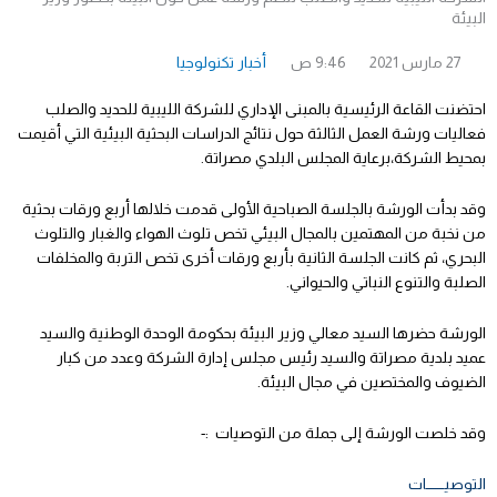
البيئة
27 مارس 2021
9:46 ص
أخبار تكنولوجيا
احتضنت القاعة الرئيسية بالمبنى الإداري للشركة الليبية للحديد والصلب
فعاليات ورشة العمل الثالثة حول نتائج الدراسات البحثية البيئية التي أقيمت
بمحيط الشركة،برعاية المجلس البلدي مصراتة.
وقد بدأت الورشة بالجلسة الصباحية الأولى قدمت خلالها أربع ورقات بحثية
من نخبة من المهتمين بالمجال البيئي تخص تلوث الهواء والغبار والتلوث
البحري، ثم كانت الجلسة الثانية بأربع ورقات أخرى تخص التربة والمخلفات
الصلبة والتنوع النباتي والحيواني.
الورشة حضرها السيد معالي وزير البيئة بحكومة الوحدة الوطنية والسيد
عميد بلدية مصراتة والسيد رئيس مجلس إدارة الشركة وعدد من كبار
الضيوف والمختصين في مجال البيئة.
وقد خلصت الورشة إلى جملة من التوصيات :-
التوصيــــــــات