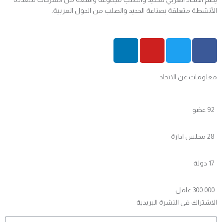
الأنشطة متعلقة بصناعة الحديد والصلب من الدول العربية.
L
Y
T
F
i
o
w
a
n
u
i
c
معلومات عن الاتحاد
k
t
t
e
e
u
t
b
d
b
e
o
92 عضو
i
e
r
o
n
k
28 مجلس ادارة
17 دولة
300.000 عامل
الاشتراك فى النشرة البريدية
Name