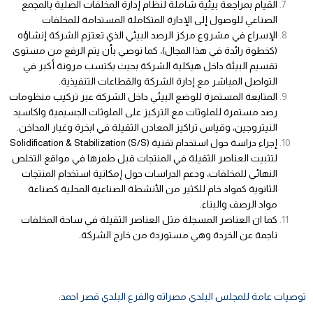
القيام بمراجعة بيئية شاملة لنظام إدارة المخلفات الصلبة بالمجمع
الصناعي للوصول إلى الإدارة المتكاملة المستدامة للمخلفات
الإسراع في مشروع مركز الرصد البيئي الذي تعتزم الشركة إنشاؤه
(كخطوة رائدة في هذا المجال)، كما نوصي بأن يتم الرفع من مستوى
تقسيم البيئة داخل هيكلية الشركة بحيث يكتسب مرونة أكبر في
التواصل المباشر مع إدارة الشركة والقطاعات التنفيذية.
المتابعة المستمرة للوضع البيئي داخل الشركة عبر تركيب منظومات
رصد مستمرة للملوثات مع التركيز على الملوثات الجسيمية واكاسيد
النيتروجين، وقياس تراكيز المعادن الثقيلة في ابخرة وغبار المداخن.
إجراء دراسة حول استخدام تقنية Solidification & Stabilization (S/S)
لتثبيت العناصر الثقيلة في المنتجات قبل طمرها في مواقع التخلص
النهائي للمخلفات، ودعم الدراسات حول إمكانية استخدام المنتجات
الثانوية كمواد خام للكثير من الأنشطة الصناعية المحلية كصناعة
مواد الرصف والبناء.
كما ان العناصر المسجلة مثل العناصر الثقيلة في ساحة المخلفات
ناجمة عن الخردة وهي مستوردة من خارج الشركة.
توصيات عامة للمجلس البلدي مصراته والفرع البلدي قصر احمد: