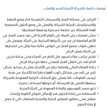
توصيات خاصة بالشركة الليبية للحديد والصلب:
التركيز على مشكلة الغبار والجسيمات التنفسية اثناء وضع الخطط
والاستراتيجيات البيئية للشركة، والعمل على وضع الحلول التخفيفية
لهذه المشكلة عبر متابعة مستمرة ودقيقة لمصادرها.
يمكن لعمليات رش المياه على اكوام الاتربة التي تعد مصدر للغبار في
الأيام العاصفة ان يحد من تأثيراتها السلبية على البيئة، ويفضل بان
تنتهي قنوات تجميع الغبار في احواض مائية مما يقلل من انتشارها
في البيئة بفعل الرياح.
نقترح تركيب غطاء لسيور نقل الخام من الميناء وحتى ساحة تخزين
الخام للحد من انتقال الغبار المعدني منها مع حركة الرياح.
زيادة الغطاء النباتي واضافة حزام من الأشجار يمكن ان يساعد بشكل
كبير في الحد من مشاكل تلوث الهواء نظرا لما للأشجار من قدرة
ترسيب الملوثات، كما يفضل غلق الساحات الترابية المفتوحة بالشركة
برصفها بالحصى او بالخرسانة، أو تحويلها لمساحات خضراء.
تتبع مصدر الفوسفور والمادة العضوية في البيئة البحرية .
الاستفادة من إعادة التدوير قدر الإمكان للنواتج الثانوية وإنشاء
مطمر صحي مطابق للمعايير البيئية والصحية للمخلفات التي لا تصلح
لإعادة التدوير