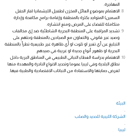
المهاجرة.
الاهتمام بموضوع العائل المخزن لطفيل الليشمانيا (فار الحقل
السمين) المتواجد بكثرة بالمنطقة وإقامة برامج مكافحة وإدارة
متكاملة للقضاء على المرض ومنع انتشاره.
تشديد المراقبة على المنطقة البحرية الشاطئية ضد إي مخالفات
وصيد غير قانوني، والتعاون مع الصيادين بالمنطقة وحثهم على
التبليغ عن أي تغير او تلوث او أي ظاهرة غير طبيعية تطرأ بالمنطقة
البحرية او ظهور أنواع جديدة او غريبة في صيدهم.
الاهتمام بدراسة الغطاء النباتي الطبيعي في المناطق البرية داخل
نطاق البلدية وفي ليبيا عموما وتحديد الانواع النادرة والمهددة منها
لغرض حمايتها والاستفادة من النباتات الاقتصادية والطبية فيها.
البيئة
,
الشركة الليبية للحديد والصلب
,
ليبيا