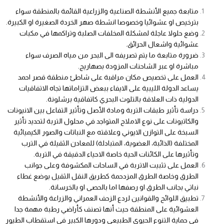
متابعة جميع الأنشطة الصناعية والزراعية القائمة بالمنطقة سواء
بترخيص او عشوائيا وخصوصا انشطة صهر الخردة الصغيرة او الكبيرة.
وضع حلولا عاجلة لمشكلة المخلفات الصلبة وتراكمها في مكبات
عشوائية واشعال الحرائق.
ضرورة متابعة ما يتم تصريفه الى البحر من مياه الصرف سواء
مباشرة او عبر الشاحنات المزودة بصهاريج.
العمل على تخصيص مكان مراقبة على شاطئ منطقة قصر احمد
يساعد الدولة الليبية على الايفاء ببعض التزاماتها تجاه الاتفاقيات
الدولية ذات العلاقة بالتلوث البحري كاتفاقية برشلونة.
دراسة تأثير طبقات التربة ومادة الأصل وتأثير التفاعل بين الانيونات
والكاتيونات على نوع الاملاح المتواجد في محلول التربة لتحديد تأثير
السبخة على التوازن الايوني وعلاقته مع النباتات والصور الكيميائية
المختلفة (الذائبة، العضوية، المتبادلة) للمعادن الثقيلة في الترب
وتأثيرها على الكائنات الحية خاصة الاحياء الدقيقة في التربة.
العمل على تثبيت الاتربة في الساحات المكشوفة وعلى جوانب
الطرق وخاصة الطرق المزدحمة كطريق النقل الثقيل بوضع غطاء
نباتي بجانب الطرق او رصفها اما بالحصى او بالخرسانة.
تطبيق اللوائح والقوانين لردع الزحف العمراني والزراعة والأنشطة
العشوائية على المنطقة حيث أنها تصنف كأراضي رطبة مهمة جدا
في حماية التنوع الحيوي الطبيعي ودورها الكبير في استقطاب الطيور