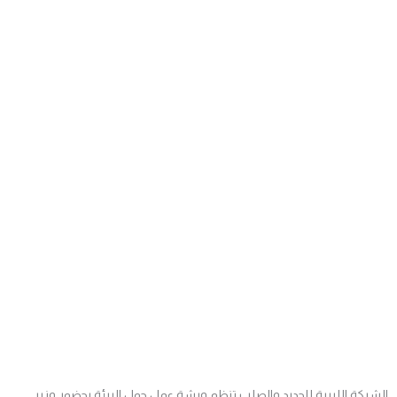
الشركة الليبية للحديد والصلب تنظم ورشة عمل حول البيئة بحضور وزير